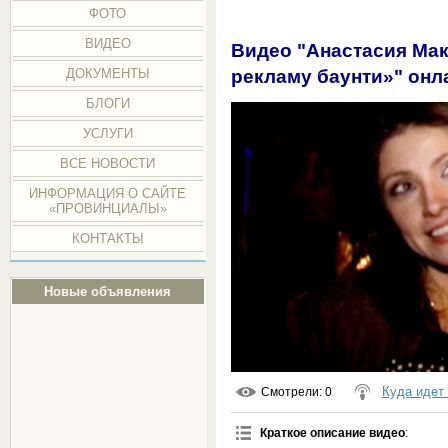
ФОТО
ВИДЕО
Видео "Анастасия Мак
рекламу баунти»" онл
ДОКУМЕНТЫ
БЛОГИ
УСЛУГИ
ВСЕ НОВОСТИ
ИНФОРМАЦИЯ О САЙТЕ
«ПРОВИНЦИАЛЫ»
КОНТАКТЫ
Новые объявления
Куда идет
Смотрели
: 0
Краткое описание видео
: