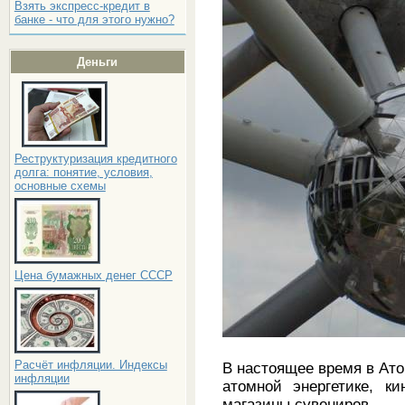
Взять экспресс-кредит в
банке - что для этого нужно?
Деньги
Реструктуризация кредитного
долга: понятие, условия,
основные схемы
Цена бумажных денег СССР
Расчёт инфляции. Индексы
В настоящее время в Ат
инфляции
атомной энергетике, к
магазины сувениров.