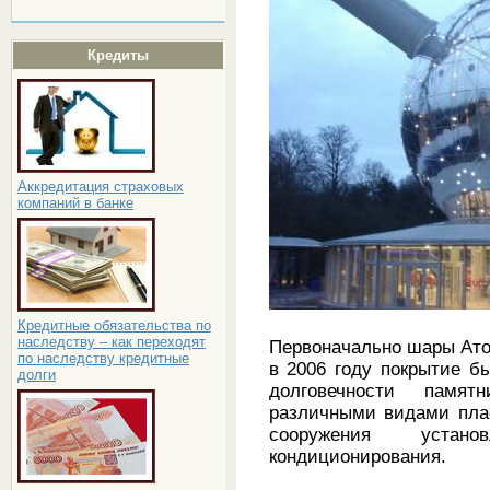
Кредиты
Аккредитация страховых
компаний в банке
Кредитные обязательства по
наследству – как переходят
Первоначально шары Ат
по наследству кредитные
в 2006 году покрытие б
долги
долговечности памят
различными видами плас
сооружения устан
кондиционирования.