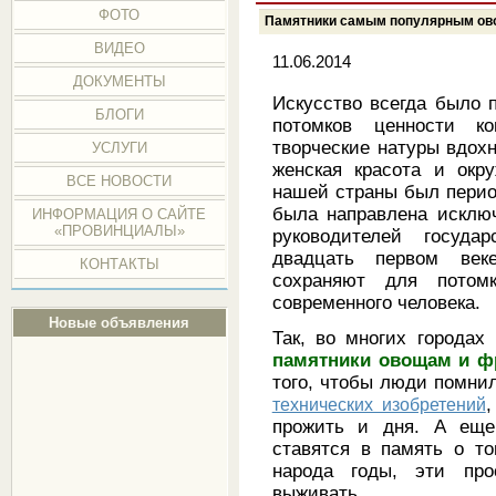
ФОТО
Памятники самым популярным ов
ВИДЕО
11.06.2014
ДОКУМЕНТЫ
Искусство всегда было 
БЛОГИ
потомков ценности ко
творческие натуры вдох
УСЛУГИ
женская красота и окр
ВСЕ НОВОСТИ
нашей страны был период
была направлена исключ
ИНФОРМАЦИЯ О САЙТЕ
«ПРОВИНЦИАЛЫ»
руководителей госуд
двадцать первом ве
КОНТАКТЫ
сохраняют для потом
современного человека.
Новые объявления
Так, во многих городах
памятники овощам и ф
того, чтобы люди помнил
технических изобретений
,
прожить и дня. А еще
ставятся в память о т
народа годы, эти пр
выживать…