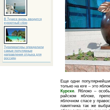
В Тунисе вновь вводится
курортный сбор
Туроператоры определили
самые популярные
направления отдыха для
россиян
Еще одни популярнейши
только на юге – это ябло
Курске
. Яблоко – особ
райском яблоке, пре
яблочном спасе у правос
памятника так же выбр