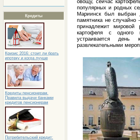
овощу, сейчас картофел
популярных и родных се
Мариинск был выбран д
Кредиты
памятника не случайно
принадлежит мировой р
картофеля с одного 
устраивается день
развлекательными мероп
Кризис 2016: стоит ли брать
ипотеку и когда лучше
Кредиты пенсионерам.
Правила выдачи банками
кредитов пенсионерам
Потребительский кредит: