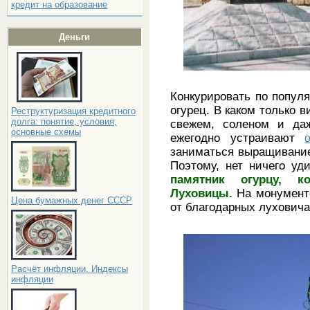
кредит на образование
Деньги
Конкурировать по попул
огурец. В каком только 
Реструктуризация кредитного
долга: понятие, условия,
свежем, соленом и даж
основные схемы
ежегодно устраивают
заниматься выращивание
Поэтому, нет ничего уд
памятник огурцу, к
Луховицы.
На монументе
Цена бумажных денег СССР
от благодарных луховича
Расчёт инфляции. Индексы
инфляции