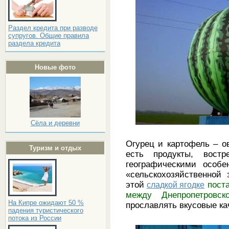
Раздел кредита при разводе
супругов. Общие правила
раздела кредита
Новые фото
Сёла и деревни
Огурец и картофель – о
Туризм и отдых
есть продукты, востр
географическими особе
«сельскохозяйственной
этой
сладкой ягодке
пост
между Днепропетровс
На Кипре ожидают 50 %
прославлять вкусовые ка
падения туристического
потока из России