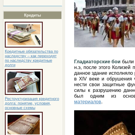
Кредиты
Кредитные обязательства по
наследству – как переходят
по наследству кредитные
Гладиаторские бои
были 
долги
н.э, после этого Колизей
данное здание исполняло 
в XIV веке и обрушения 
нести свои защитные фу
силы к разрушению данно
был одним из основн
Реструктуризация кредитного
материалов
.
долга: понятие, условия,
основные схемы