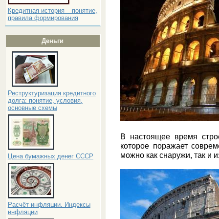
Кредитная история – понятие,
правила формирования
Деньги
Реструктуризация кредитного
долга: понятие, условия,
основные схемы
В настоящее время строе
которое поражает соврем
можно как снаружи, так и 
Цена бумажных денег СССР
Расчёт инфляции. Индексы
инфляции