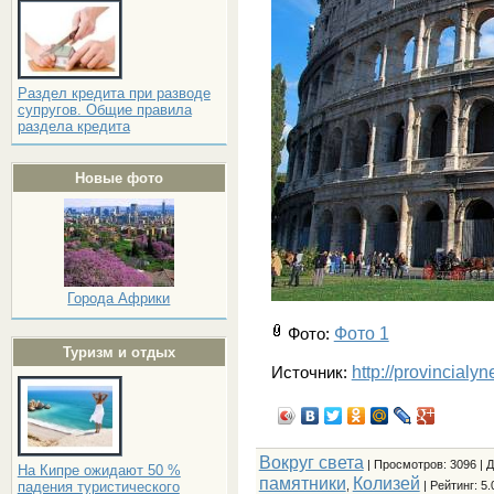
Раздел кредита при разводе
супругов. Общие правила
раздела кредита
Новые фото
Города Африки
Фото 1
Фото
:
Туризм и отдых
http://provincialy
Источник:
Вокруг света
|
Просмотров
: 3096 |
Д
На Кипре ожидают 50 %
памятники
Колизей
,
|
Рейтинг
:
5.
падения туристического