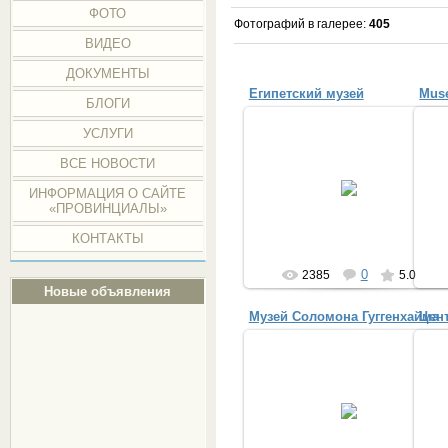
ФОТО
Фотографий в галерее
:
405
ВИДЕО
ДОКУМЕНТЫ
Египетский музей
Muse
БЛОГИ
УСЛУГИ
ВСЕ НОВОСТИ
08.12.2014
ИНФОРМАЦИЯ О САЙТЕ
Provincialka
«ПРОВИНЦИАЛЫ»
КОНТАКТЫ
0
2385
5.0
Новые объявления
Музей Соломона Гуггенхайма
Цен
05.05.2014
музей искусства в Нью-Йорке
(США)
в
Provincialka