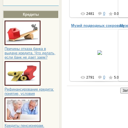
0
2481
0.0
Кредиты
Музей подводных сокровищ
24.01.2014
Причины отказа банка в
выдаче кредита. Что делать,
Греция, порт Пирей
если банк не дает заем?
Provincialka
0
2791
5.0
Рефинансирование кредита:
понятие, условия
Кредиты пенсионерам.