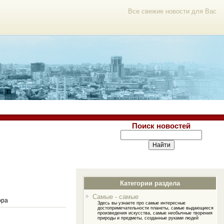
Все свежие новости для Вас
Поиск новостей
Категории раздела
Самые - самые
ора
Здесь вы узнаете про самые интересные
достопримечательности планеты, самые выдающиеся
произведения искусства, самые необычные творения
природы и предметы, созданные руками людей