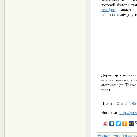
которой будет уста
телефон
сможет им
пользователям друг
Директор компании
осуществляться в С
американцев. Также
июля.
Фото 1
Фо
Фото
:
·
http://pro
Источник:
Новые технологии
|
П