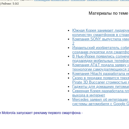
|
Рейтинг
:
5.0
/
2
Материалы по теме 
Южная Корея занимает лидиру
количеству смартфонов в стра
Компания SONY выпустила умн
2
Израильский изобретатель соби
создание рукоятки для смартфо
В Нью-Йорке появились солнеч
подзарядки мобильных телефо
Компания AT&T подала заявку 
технологии самоудаляющихся 
Компания Hitachi разработала 
Скоро в продаже появится трех
Pirate 3D Buccaner стоимостью
Гаджеты для домашних питомц
Северная Корея разработала п
выхода в интернет
Mercedes заявил об интеграции
системы автомобиля с Google G
 Motorola запускает рекламу первого смартфона -