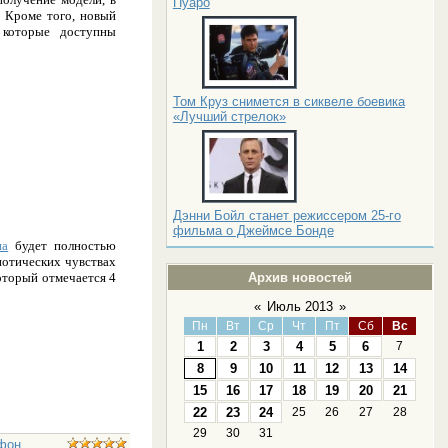
Пуаро
. Кроме того, новый
 которые доступны
Том Круз снимется в сиквеле боевика
«Лучший стрелок»
Дэнни Бойл станет режиссером 25-го
фильма о Джеймсе Бонде
на
будет полностью
иотических чувствах
оторый отмечается 4
Архив новостей
«
Июль 2013
»
Пн
Вт
Ср
Чт
Пт
Сб
Вс
1
2
3
4
5
6
7
8
9
10
11
12
13
14
15
16
17
18
19
20
21
22
23
24
25
26
27
28
29
30
31
фон
,