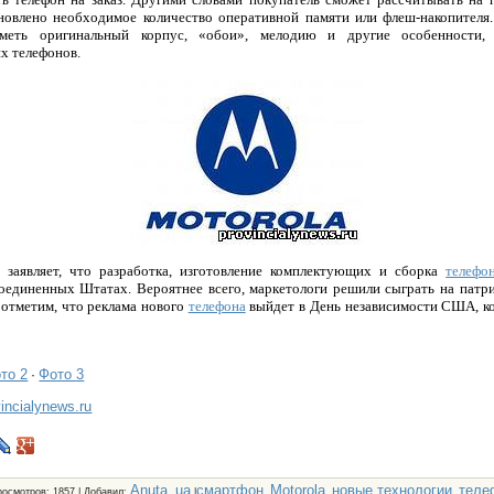
новлено необходимое количество оперативной памяти или флеш-накопителя
еть оригинальный корпус, «обои», мелодию и другие особенности,
их телефонов.
 заявляет, что разработка, изготовление комплектующих и сборка
телефо
оединенных Штатах. Вероятнее всего, маркетологи решили сыграть на патр
 отметим, что реклама нового
телефона
выйдет в День независимости США, к
то 2
Фото 3
·
vincialynews.ru
Anuta_ua
смартфон
Motorola
новые технологии
теле
росмотров
: 1857 |
Добавил
:
|
,
,
,