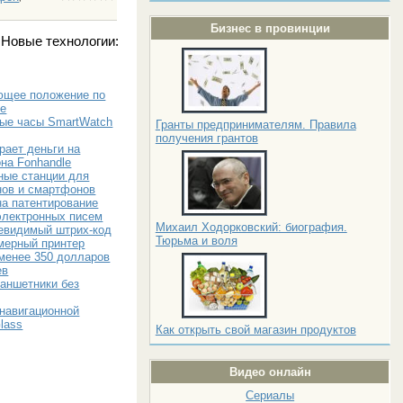
Бизнес в провинции
Новые технологии:
ющее положение по
не
ые часы SmartWatch
Гранты предпринимателям. Правила
получения грантов
рает деньги на
на Fonhandle
ные станции для
нов и смартфонов
на патентирование
электронных писем
Михаил Ходорковский: биография.
невидимый штрих-код
Тюрьма и воля
мерный принтер
 менее 350 долларов
ев
ланшетники без
 навигационной
lass
Как открыть свой магазин продуктов
Видео онлайн
Сериалы