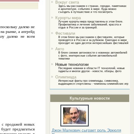
Вокруг света
Здесь мы расскажем о странах, городах, памятниках
и архитектуре, событиях в мире. Куда можно
съездить в путешествие и что посмотреть
Курорты мира
Лучшие курорты мира представлены в этом блоге.
Профилактика и лечение заболеваний, красота и
поскольку далеко не
отдых в России и за границей.
на рынке, а апгрейд
Фестивали
илу далеко не всем
В этом блоге мы расскажем о фестивалях, которые
проводятся в России и за рубежом. Ежегодно в мире
проходит не один десяток интереснейших фестивалей
Авто
В блоге свежие автоновости о новинках автомобилей
с фото, инитересные события автомобильной
тематики
Новые технологии
Последние новинки в области IT технологий, новые
гаджеты и многое другое - новости, обзоры, фото
Олимпиада
Интересные факты про олимпиады, символика,
выдающиеся спортсмены - чемпионы олимпийских игр
Культурные новости
ы с продажей новых
 будет предлагаться
Джон Малкович сыграет роль Эркюля
получение модели, в