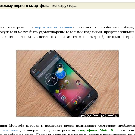
рекламу первого смартфона - конструктора
бители современной
портативной техники
сталкиваются с проблемой выбора, 
покупателя могут быть удовлетворены готовыми изделиями, представленными 
ли планшетника является технически сложной задачей, которая под с
ания Motorola которая в последнее время испытывает серьезные проблем
 телефонов
, планирует запустить рекламу
смартфона Moto X
, в которой
ь телефон на заказ. Другими словами покупатель сможет рассчитывать на 