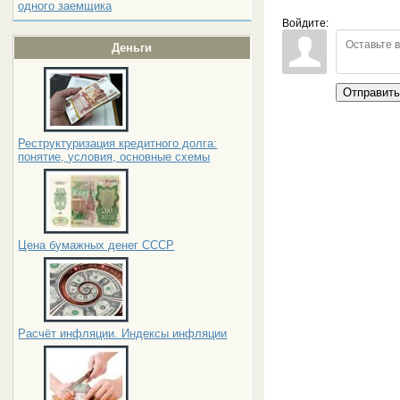
одного заемщика
Войдите:
Деньги
Отправит
Реструктуризация кредитного долга:
понятие, условия, основные схемы
Цена бумажных денег СССР
Расчёт инфляции. Индексы инфляции