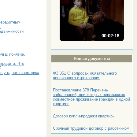
езработным
т
недвижимости
00:02:18
лга: понятие,
Новые документы
 кредита. Что
?
в у одного заемщика
ФЗ 351 О вопросах обязательного
пенсионного страхования
Постановление 378 Перечень
заболеваний, при которых невозможно
совместное проживание граждан в одной
квартире
Договор купли-продажи квартиры
Срочный трудовой договор с работником