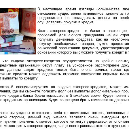
В настоящее время взгляды большинства лю
отношения существенно изменились, многие из г
предпочитают не откладывать деньги на необ
осуществлять покупки в кредит.
Взять экспресс-кредит в банке в настоящее
проблемой для любого гражданина нашей стра
получить денежные средства, как на неотложн
покупку необходимых товаров, нужно предостав
банковской организации документ, удостоверяющи
основании которого вы сможете получить кредит в 
, что выдача экспресс-кредитов осуществляется на крайне невыг
редитные организации берут плату за ускоренное рассмотрение доку
 по данным видам кредитов может быть очень велика, также кр
ежных средств может содержать огромное количество скрытых плат
 выплаты по кредиту.
 который специализируется на выдаче экспресс-кредитов, может им
ения, где вы сможете погасить долг без выплаты дополнительных про
ние кредита банки брали комиссию, в ближайшее время будет принят 
го кредитным организациям будет запрещено брать комиссию за досроч
анки вынуждены страховать себя от возможных потерь, связанных 
ой стороны, данный вид бизнеса является очень выгодным для
 путями привлечь клиентов, которые не могут удержаться от спонтанн
де можно взять экспресс-кредит, чаще всего располагаются в крупных 