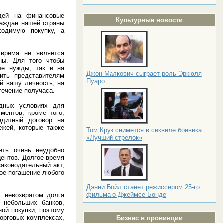
дей на финансовые
Культурные новости
раждан нашей страны
ходимую покупку, а
 время не является
ны. Для того чтобы
ые нужды, так и на
Джон Малкович сыграет роль Эркюля
ить представителям
Пуаро
й вашу личность, на
течение получаса.
одных условиях для
ментов, кроме того,
едитный договор на
ежей, которые также
Том Круз снимется в сиквеле боевика
«Лучший стрелок»
еть очень неудобно
центов. Долгое время
законодательный акт,
ное погашение любого
Дэнни Бойл станет режиссером 25-го
фильма о Джеймсе Бонде
с невозвратом долга
 небольших банков,
ой покупки, поэтому
торговых комплексах,
Бизнес в провинции