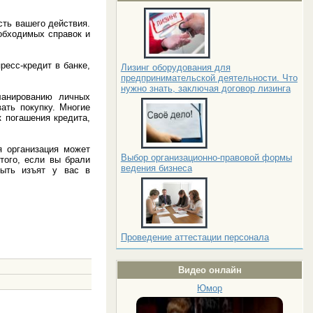
сть вашего действия.
обходимых справок и
ресс-кредит в банке,
Лизинг оборудования для
предпринимательской деятельности. Что
нужно знать, заключая договор лизинга
ланированию личных
ать покупку. Многие
 погашения кредита,
я организация может
Выбор организационно-правовой формы
 того, если вы брали
ведения бизнеса
быть изъят у вас в
Проведение аттестации персонала
Видео онлайн
Юмор