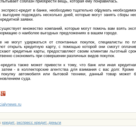
спытывает соблазн приобрести вещь, которая ему понравилась.
ь экспресс-кредит в банке, необходимо тщательно обдумать необходимо
х выгоднее подождать несколько дней, которые могут занять сборы не
 кредитной заявки.
уществует множество компаний, которые могут помочь вам взять эксп
формацию о наиболее выгодных предложениях в вашем городе.
е не могут удержаться от спонтанных покупок, специалисты по п
ют открыть кредитную карту, с помощью которой они смогут оплачив
ускают кредитные карты, предоставляют своим клиентам льготный срок
твенно сэкономить при совершении различных видов покупок.
-кредита также может привести к тому, что банк или иная кредитна
 затем - в коллекторские агентства для взимания с вас долг. Кроме
а покупку автомобиля или бытовой техники, данный товар может 
ановлением суда.
ncialynews.ru
кредит
экспресс кредит
деньги
и
:
,
,