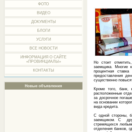
ФОТО
ВИДЕО
ДОКУМЕНТЫ
БЛОГИ
УСЛУГИ
ВСЕ НОВОСТИ
ИНФОРМАЦИЯ О САЙТЕ
«ПРОВИНЦИАЛЫ»
Но стоит отметить
заемщика. Многие к
КОНТАКТЫ
процентная ставка
предоставления ден
существенно повысят
Новые объявления
Кроме того, банк,
расположенные отдел
за досрочное погаше
на основании которо
вида кредита.
С одной стороны, б
заемщиком. С друг
стремящихся любыми
отделения банков, г