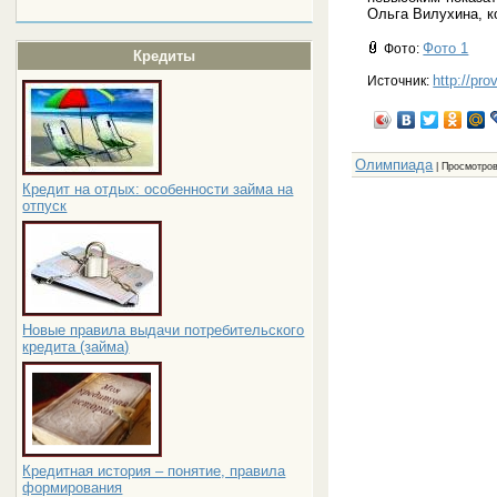
Ольга Вилухина, к
Фото 1
Фото
:
Кредиты
http://pro
Источник:
Олимпиада
|
Просмотро
Кредит на отдых: особенности займа на
отпуск
Новые правила выдачи потребительского
кредита (займа)
Кредитная история – понятие, правила
формирования