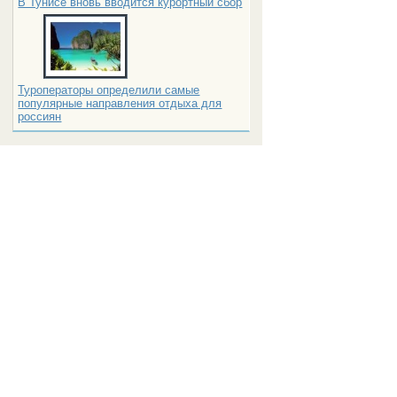
В Тунисе вновь вводится курортный сбор
Туроператоры определили самые
популярные направления отдыха для
россиян