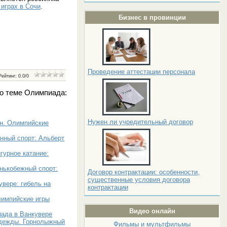
играх в Сочи
.
Бизнес в провинции
Проведение аттестации персонала
Рейтинг
:
0.0
/
0
о теме Олимпиада:
Нужен ли учредительный договор
он. Олимпийские
нный спорт: Альберт
гурное катание:
нькобежный спорт:
Договор контрактации: особенности,
существенные условия договора
вере: гибель на
контрактации
лимпийские игры
Видео онлайн
иада в Ванкувере
адежды. Горнолыжный
Фильмы и мультфильмы