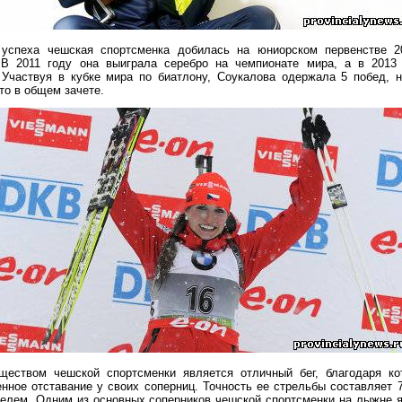
 успеха чешская спортсменка добилась на юниорском первенстве 2
В 2011 году она выиграла серебро на чемпионате мира, а в 2013
 Участвуя в кубке мира по биатлону, Соукалова одержала 5 побед, 
то в общем зачете.
еством чешской спортсменки является отличный бег, благодаря к
нное отставание у своих соперниц. Точность ее стрельбы составляет 
телем. Одним из основных соперников чешской спортсменки на лыжне я