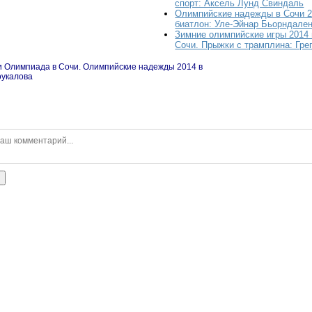
спорт: Аксель Лунд Свиндаль
Олимпийские надежды в Сочи 2
биатлон: Уле-Эйнар Бьорндале
Зимние олимпийские игры 2014
Сочи. Прыжки с трамплина: Гр
и Олимпиада в Сочи. Олимпийские надежды 2014 в
оукалова
ь