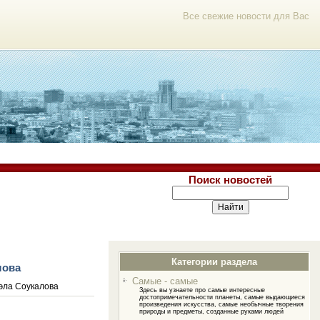
Все свежие новости для Вас
Поиск новостей
Категории раздела
лова
Самые - самые
эла Соукалова
Здесь вы узнаете про самые интересные
достопримечательности планеты, самые выдающиеся
произведения искусства, самые необычные творения
природы и предметы, созданные руками людей