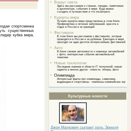
Вокруг света
Здесь мы расскажем о странах, городах, памятниках
и архитектуре, событиях в мире. Куда можно
съездить в путешествие и что посмотреть
Курорты мира
Лучшие курорты мира представлены в этом блоге.
Профилактика и лечение заболеваний, красота и
лодая спортсменка
отдых в России и за границей.
уть существенных
Фестивали
 лидер кубка мира,
В этом блоге мы расскажем о фестивалях, которые
проводятся в России и за рубежом. Ежегодно в мире
проходит не один десяток интереснейших фестивалей
Авто
В блоге свежие автоновости о новинках автомобилей
с фото, инитересные события автомобильной
тематики
Новые технологии
Последние новинки в области IT технологий, новые
гаджеты и многое другое - новости, обзоры, фото
Олимпиада
Интересные факты про олимпиады, символика,
выдающиеся спортсмены - чемпионы олимпийских игр
Культурные новости
Джон Малкович сыграет роль Эркюля