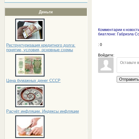
Деньги
Комментарии к новост
биатлоне: Габриэла С
: 0
Реструктуризация кредитного долга:
понятие, условия, основные схемы
Войдите:
Отправит
Цена бумажных денег СССР
Расчёт инфляции. Индексы инфляции