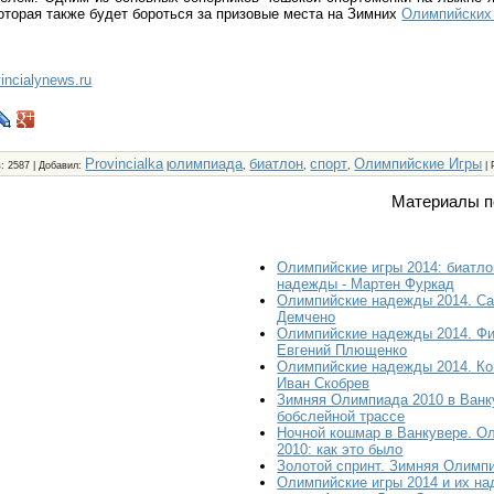
оторая также будет бороться за призовые места на Зимних
Олимпийских 
vincialynews.ru
Provincialka
олимпиада
биатлон
спорт
Олимпийские Игры
в
: 2587 |
Добавил
:
|
,
,
,
|
Материалы п
Олимпийские игры 2014: биатл
надежды - Мартен Фуркад
Олимпийские надежды 2014. Са
Демчено
Олимпийские надежды 2014. Фи
Евгений Плющенко
Олимпийские надежды 2014. Ко
Иван Скобрев
Зимняя Олимпиада 2010 в Ванку
бобслейной трассе
Ночной кошмар в Ванкувере. О
2010: как это было
Золотой спринт. Зимняя Олимп
Олимпийские игры 2014 и их н