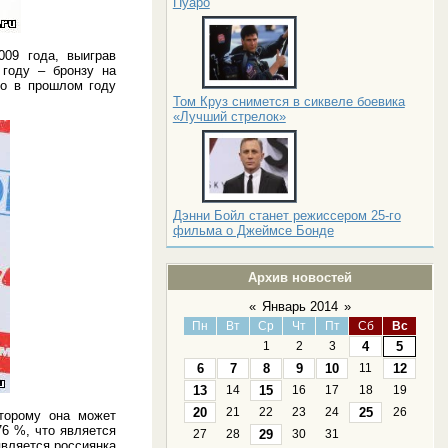
Пуаро
009 года, выиграв
 году – бронзу на
но в прошлом году
Том Круз снимется в сиквеле боевика
«Лучший стрелок»
Дэнни Бойл станет режиссером 25-го
фильма о Джеймсе Бонде
Архив новостей
«
Январь 2014
»
Пн
Вт
Ср
Чт
Пт
Сб
Вс
1
2
3
4
5
6
7
8
9
10
11
12
13
14
15
16
17
18
19
20
21
22
23
24
25
26
оторому она может
76 %, что является
27
28
29
30
31
вляется россиянка