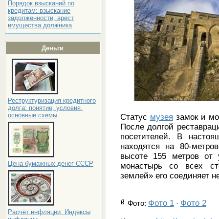
Порядок взысканий по
кредитам: взыскание
задолженности, арест
имущества должника
Деньги
Реструктуризация кредитного
долга: понятие, условия,
основные схемы
Статус
музея
замок и мо
После долгой реставрац
посетителей. В настоя
находятся на 80-метро
высоте 155 метров от 
Цена бумажных денег СССР
монастырь со всех ст
землей» его соединяет 
Фото 1
Фото 2
Фото
:
·
Расчёт инфляции. Индексы