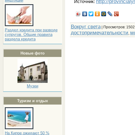
инфляции
http://provincial
Источник:
Вокруг света
|
Просмотров
: 1502
Раздел кредита при разводе
достопримечательности
м
,
супругов. Общие правила
раздела кредита
Новые фото
Музеи
Туризм и отдых
На Кипре ожидают 50 %