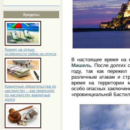
Кредиты
Кредит на отдых:
особенности займа на отпуск
В настоящее время на 
Мишель
. После долгих 
году, так как пережил
различным атакам и стр
время на территории 
Кредитные обязательства по
особо опасных заключен
наследству – как переходят
«провинциальной Бастил
по наследству кредитные
долги