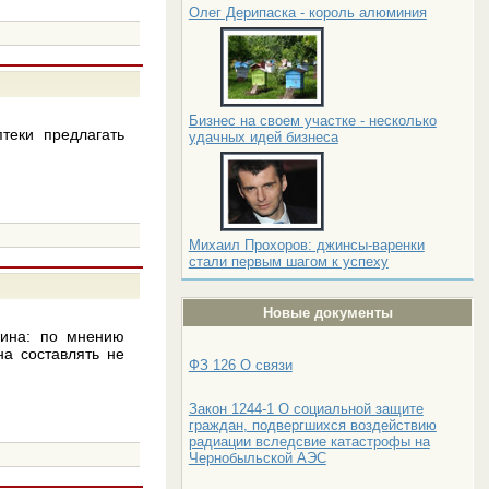
Олег Дерипаска - король алюминия
Бизнес на своем участке - несколько
теки предлагать
удачных идей бизнеса
Михаил Прохоров: джинсы-варенки
стали первым шагом к успеху
Новые документы
вина: по мнению
на составлять не
ФЗ 126 О связи
Закон 1244-1 О социальной защите
граждан, подвергшихся воздействию
радиации вследсвие катастрофы на
Чернобыльской АЭС