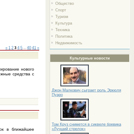
Общество
Спорт
Туризм
Культура
Техника
Политика
Недвижимость
«
1
2
4
5
40
41
»
3
...
Культурные новости
ирование нового
ежные средства с
Джон Малкович сыграет роль Эркюля
Пуаро
Том Круз снимется в сиквеле боевика
«Лучший стрелок»
вок в ближайшее