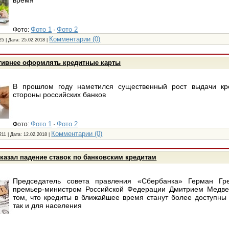
Фото 1
Фото 2
Фото:
·
Комментарии (0)
25 | Дата:
25.02.2018
|
ктивнее оформлять кредитные карты
В прошлом году наметился существенный рост выдачи кр
стороны российских банков
Фото 1
Фото 2
Фото:
·
Комментарии (0)
211 | Дата:
12.02.2018
|
казал падение ставок по банковским кредитам
Председатель совета правления «Сбербанка» Герман Гр
премьер-министром Российской Федерации Дмитрием Медве
том, что кредиты в ближайшее время станут более доступны 
так и для населения