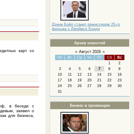
Дэнни Бойл станет режиссером 25-го
фильма о Джеймсе Бонде
Архив новостей
едитных карт со
«
Август 2026
»
Пн
Вт
Ср
Чт
Пт
Сб
Вс
1
2
3
4
5
6
7
8
9
10
11
12
13
14
15
16
17
18
19
20
21
22
23
24
25
26
27
28
29
30
31
Бизнес в провинции
еф, в беседе с
девым, заявил о
как для бизнеса,