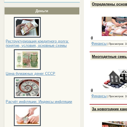
Определены основ
Деньги
Реструктуризация кредитного долга:
Финансы
| Просмотров: 1
понятие, условия, основные схемы
Многодетные семьи
Цена бумажных денег СССР
Финансы
| Просмотров: 1
Расчёт инфляции. Индексы инфляции
За новогодние кан