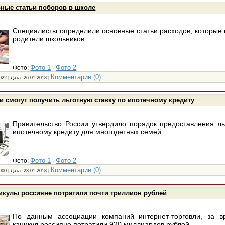
ные статьи поборов в школе
Специалисты определили основные статьи расходов, которые
родители школьников.
Фото 1
Фото 2
Фото:
·
Комментарии (0)
022 | Дата:
26.01.2018
|
 смогут получить льготную ставку по ипотечному кредиту
Правительство России утвердило порядок предоставления ль
ипотечному кредиту для многодетных семей.
Фото 1
Фото 2
Фото:
·
Комментарии (0)
000 | Дата:
23.01.2018
|
икулы россияне потратили почти триллион рублей
По данным ассоциации компаний интернет-торговли, за в
каникул россияне потратили 920 миллиардов рублей