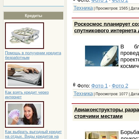
Фото:
·
Техника
| Просмотров: 1565 | Дат
Кредиты
Роскосмос планирует со
спутникового интернета
В бл
прове
Помощь в получении кредита
безработным
проек
космич
Фото 1
Фото 2
Фото:
·
Как взять кредит через
Техника
| Просмотров: 1077 | Дат
интернет
Авиаконструкторы разр
стоячими местами
Борьба
Как выбрать выгодный кредит
на отдых. Виды кредитов на
лоукос