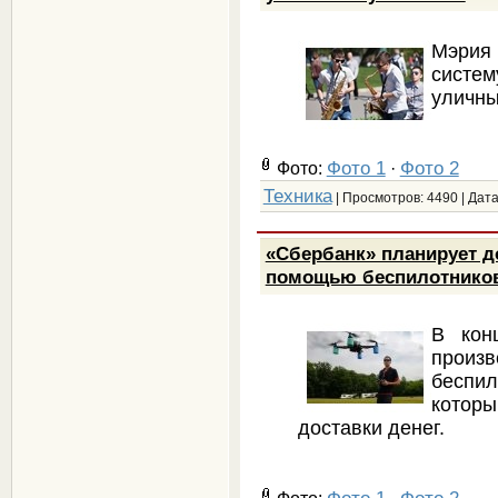
Мэрия
систе
уличны
Фото 1
Фото 2
Фото:
·
Техника
| Просмотров: 4490 | Дат
«Сбербанк» планирует до
помощью беспилотнико
В кон
прои
беспил
котор
доставки денег.
Фото 1
Фото 2