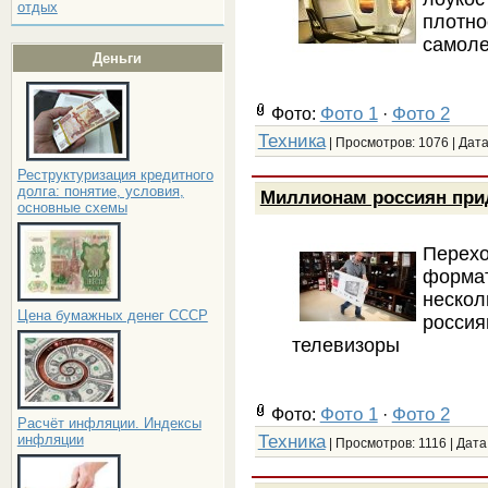
отдых
плотн
самоле
Деньги
Фото 1
Фото 2
Фото:
·
Техника
| Просмотров: 1076 | Дат
Реструктуризация кредитного
долга: понятие, условия,
Миллионам россиян при
основные схемы
Перех
форм
неско
Цена бумажных денег СССР
росси
телевизоры
Фото 1
Фото 2
Фото:
·
Расчёт инфляции. Индексы
Техника
инфляции
| Просмотров: 1116 | Дата