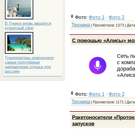
Фото 1
Фото 2
Фото:
·
В Тунисе вновь вводится
Техника
| Просмотров: 1373 | Дат
курортный сбор
C помощью «Алисы» мож
Сеть п
Туроператоры определили
с комп
самые популярные
направления отдыха для
дораб
россиян
«Алиса
Фото 1
Фото 2
Фото:
·
Техника
| Просмотров: 1171 | Дата
Ракетоносители «Протон
запусков