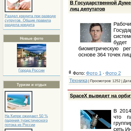
В Государственной Думе
лиц депутатов
Раздел кредита при разводе
супругов. Общие правила
Рабо
раздела кредита
Госуда
систем
Новые фото
буде
биометрическую ре
основе 364 точек лиц
Города России
Фото 1
Фото 2
Фото:
·
Техника
| Просмотров: 1252 | Дат
Туризм и отдых
SpaceX выведет на орбит
В 2014
На Кипре ожидают 50 %
что п
падения туристического
группи
потока из России
сеть И