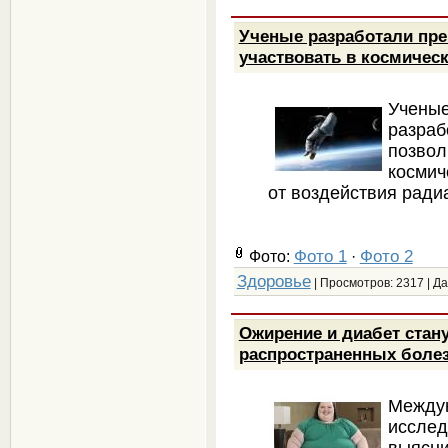
Ученые разработали пре
участвовать в космичес
Ученые
разра
позв
космич
от воздействия ради
Фото 1
Фото 2
Фото:
·
Здоровье
| Просмотров: 2317 | Д
Ожирение и диабет стан
распространенных болез
Междун
исслед
выясн