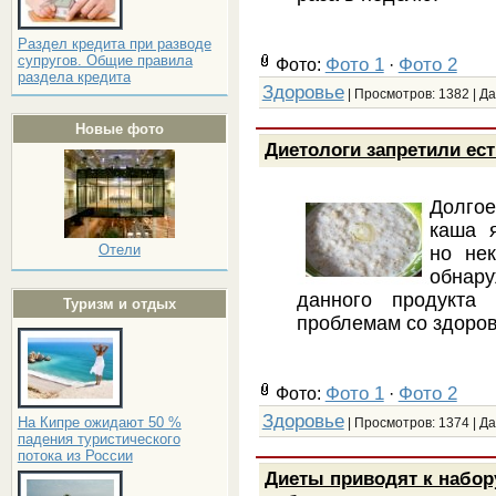
Раздел кредита при разводе
супругов. Общие правила
Фото 1
Фото 2
Фото:
·
раздела кредита
Здоровье
| Просмотров: 1382 | Д
Новые фото
Диетологи запретили ес
Долгое
каша 
Отели
но не
обнар
данного продукта
Туризм и отдых
проблемам со здоров
Фото 1
Фото 2
Фото:
·
Здоровье
На Кипре ожидают 50 %
| Просмотров: 1374 | Д
падения туристического
потока из России
Диеты приводят к набор