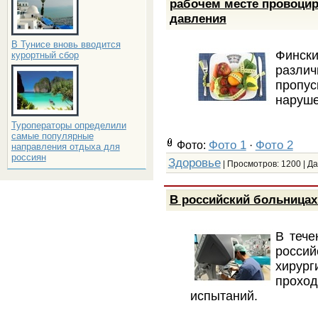
рабочем месте провоцир
давления
В Тунисе вновь вводится
Фински
курортный сбор
разли
пропус
наруше
Туроператоры определили
самые популярные
Фото 1
Фото 2
Фото:
·
направления отдыха для
россиян
Здоровье
| Просмотров: 1200 | Д
В российский больницах
В тече
россий
хирур
прох
испытаний.