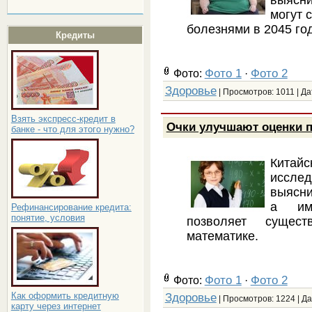
могут 
болезнями в 2045 год
Кредиты
Фото 1
Фото 2
Фото:
·
Здоровье
| Просмотров: 1011 | Да
Взять экспресс-кредит в
Очки улучшают оценки п
банке - что для этого нужно?
Кита
исслед
выясни
а име
Рефинансирование кредита:
понятие, условия
позволяет сущес
математике.
Фото 1
Фото 2
Фото:
·
Здоровье
Как оформить кредитную
| Просмотров: 1224 | Д
карту через интернет