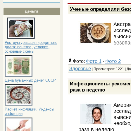
Ученые определили без
Деньги
Авст
исслед
выясн
безопа
Реструктуризация кредитного
долга: понятие, условия,
основные схемы
Фото 1
Фото 2
Фото:
·
Здоровье
| Просмотров: 1221 | Д
Цена бумажных денег СССР
Инфекционисты рекомен
раза в неделю
Амери
Расчёт инфляции. Индексы
исслед
инфляции
выясн
необхо
раза в неделю.