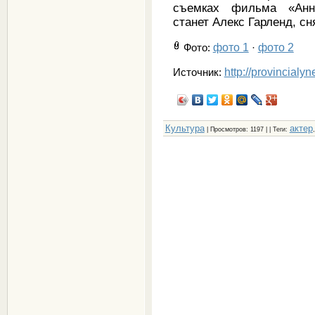
съемках фильма «Анни
станет Алекс Гарленд, 
фото 1
фото 2
Фото
:
·
http://provincialy
Источник:
Культура
актер
|
Просмотров
: 1197 | |
Теги
: