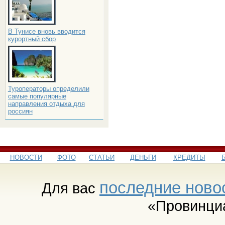
В Тунисе вновь вводится
курортный сбор
Туроператоры определили
самые популярные
направления отдыха для
россиян
НОВОСТИ
ФОТО
СТАТЬИ
ДЕНЬГИ
КРЕДИТЫ
последние ново
Для вас
«Провинци