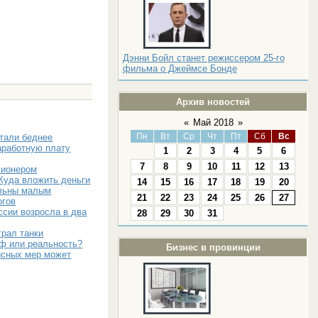
Дэнни Бойл станет режиссером 25-го
фильма о Джеймсе Бонде
Архив новостей
«
Май 2018
»
Пн
Вт
Ср
Чт
Пт
Сб
Вс
стали беднее
аработную плату
1
2
3
4
5
6
7
8
9
10
11
12
13
лионером
Куда вложить деньги
14
15
16
17
18
19
20
льны малым
21
22
23
24
25
26
27
огов
ссии возросла в два
28
29
30
31
грал танки
ф или реальность?
Бизнес в провинции
исных мер может