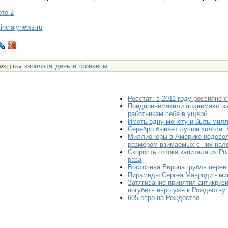
то 2
vincialynews.ru
зарплата
деньги
финансы
023 | |
Теги
:
,
,
Росстат: в 2011 году россияне 
Предприниматели поднимают з
работникам себе в ущерб
Иметь одну монету и быть мил
Серебро бывает лучше золота. 
Миллионеры в Америке недово
размером взимаемых с них нал
Скорость оттока капитала из Ро
раза
Восточная Европа: рубль переи
Пирамиды Сергея Мавроди - ми
Затягивание принятия антикриз
погубить евро уже к Рождеству
605 евро на Рождество