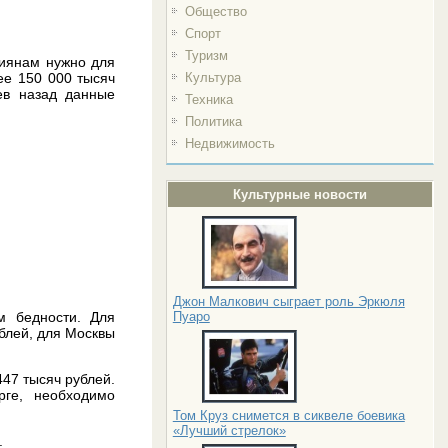
Общество
Спорт
Туризм
сиянам нужно для
ее 150 000 тысяч
Культура
ев назад данные
Техника
Политика
Недвижимость
Культурные новости
Джон Малкович сыграет роль Эркюля
м бедности. Для
Пуаро
блей, для Москвы
447 тысяч рублей.
рге, необходимо
Том Круз снимется в сиквеле боевика
«Лучший стрелок»
.