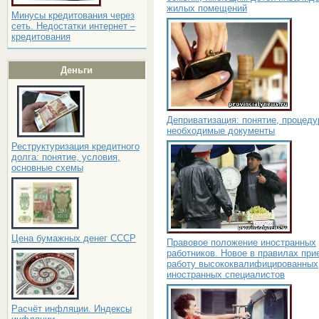
жилых помещений
Минусы кредитования через
сеть. Недостатки интернет –
кредитования
Деньги
Деприватизация: понятие, процеду
необходимые документы
Реструктуризация кредитного
долга: понятие, условия,
основные схемы
Цена бумажных денег СССР
Правовое положение иностранных
работников. Новое в правилах при
работу высококвалифицированных
иностранных специалистов
Расчёт инфляции. Индексы