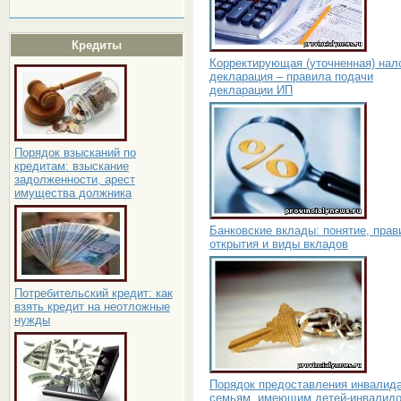
Кредиты
Корректирующая (уточненная) нал
декларация – правила подачи
декларации ИП
Порядок взысканий по
кредитам: взыскание
задолженности, арест
имущества должника
Банковские вклады: понятие, прав
открытия и виды вкладов
Потребительский кредит: как
взять кредит на неотложные
нужды
Порядок предоставления инвалид
семьям, имеющим детей-инвалидо