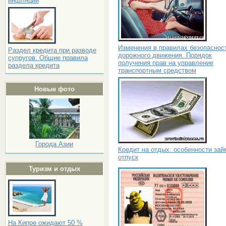
инфляции
Изменения в правилах безопаснос
Раздел кредита при разводе
дорожного движения. Порядок
супругов. Общие правила
получения прав на управление
раздела кредита
транспортным средством
Новые фото
Города Азии
Кредит на отдых: особенности зай
отпуск
Туризм и отдых
На Кипре ожидают 50 %