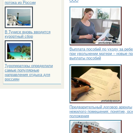
ООО
потока из России
В Тунисе вновь вводится
курортный сбор
Выплата пособий по уходу за реб
при увольнении матери – новые п
выплаты пособий
Туроператоры определили
самые популярные
направления отдыха для
россиян
Предварительный договор аренды
нежилого помещения: понятие, ос
положения