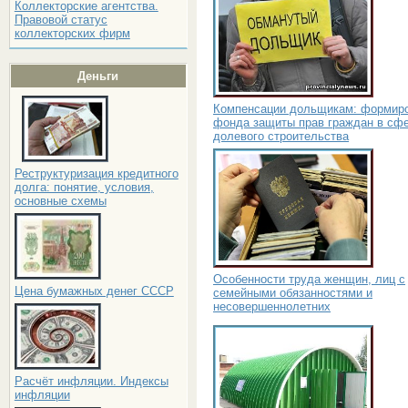
Коллекторские агентства.
Правовой статус
коллекторских фирм
Деньги
Компенсации дольщикам: формир
фонда защиты прав граждан в сф
долевого строительства
Реструктуризация кредитного
долга: понятие, условия,
основные схемы
Особенности труда женщин, лиц с
Цена бумажных денег СССР
семейными обязанностями и
несовершеннолетних
Расчёт инфляции. Индексы
инфляции