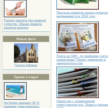
Прогнозы развития рынка складск
недвижимости в 2014 году
Раздел кредита при разводе
супругов. Общие правила
раздела кредита
Новые фото
Плата за ОДН - по приборам учета
нормативам? Проект изменения в
законодательство
Города Африки
Туризм и отдых
Общество с ограниченной
На Кипре ожидают 50 %
ответственностью. Права и обязан
падения туристического