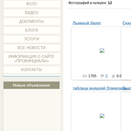
Фотографий в галерее
:
12
ФОТО
ВИДЕО
ДОКУМЕНТЫ
Лыжный балет
Ски
БЛОГИ
УСЛУГИ
15.01.2015
ВСЕ НОВОСТИ
лыж
Provincialka
ИНФОРМАЦИЯ О САЙТЕ
«ПРОВИНЦИАЛЫ»
КОНТАКТЫ
0
1765
0.0
Новые объявления
Биа
таблица медалей Олимпиады 2014
13.02.2014
сейчас на 13 февраля Россия на 7
месте
Provincialka