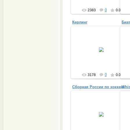
0
2383
0.0
Керлинг
Биа
06.01.2014
Спортивная игра на льду. В 1998
году кёрлинг был признан
олимпийским видом спорта
Provincialka
0
3178
0.0
Сборная России по хоккею
Whis
23.12.2013
Олимпиада в Ванкувере, 2010 г
Provincialka