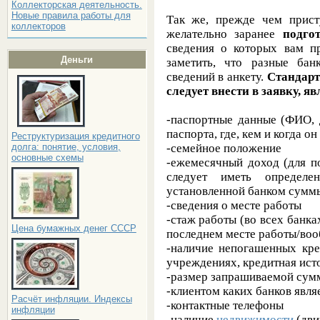
Коллекторская деятельность.
Новые правила работы для
Так же, прежде чем прист
коллекторов
желательно заранее
подго
сведения о которых вам пр
Деньги
заметить, что разные бан
сведений в анкету.
Стандарт
следует внести в заявку, я
-паспортные данные (ФИО, 
паспорта, где, кем и когда он
Реструктуризация кредитного
-семейное положение
долга: понятие, условия,
основные схемы
-ежемесячный доход (для п
следует иметь определе
установленной банком сумм
-сведения о месте работы
-стаж работы (во всех банка
Цена бумажных денег СССР
последнем месте работы/во
-наличие непогашенных кре
учреждениях, кредитная ист
-размер запрашиваемой сум
-клиентом каких банков явля
Расчёт инфляции. Индексы
-контактные телефоны
инфляции
-наличие
недвижимости
(дви