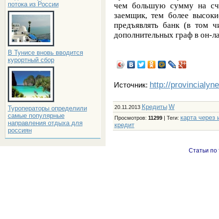
потока из России
чем большую сумму на сче
заемщик, тем более высоки
предъявлять банк (в том ч
дополнительных граф в он-ла
В Тунисе вновь вводится
курортный сбор
http://provincialyn
Источник:
Кредиты
W
20.11.2013
Туроператоры определили
самые популярные
карта через 
Просмотров
:
11299
|
Теги
:
направления отдыха для
кредит
россиян
Статьи по