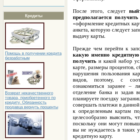
После этого, следует
вый
Кредиты
предполагается получить
«оформление кредитных карт
анкета, которую следует запо
выдачу карты.
Прежде чем перейти к запо
Помощь в получении кредита
какую именно кредитную 
безработным
получить
и какой набор ус
карте, размеры процентов, 
нарушения пользования ка
видов, поэтому, с соот
ознакомиться заранее – л
отделение банка и задав в
Возврат некачественного
товара, приобретенного по
планируете поездку заграниц
кредиту. Обязанность
совершать платежи в данной 
продавца вернуть проценты
к определенным картам по
целесообразно выяснить, ч
поскольку они могут повыш
вы не нуждаетесь в таких 
кредитную карту.