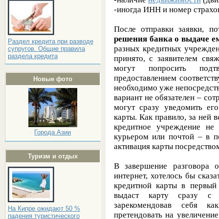
-иногда ИНН и номер страхо
После отправки заявки, п
решения банка о выдаче е
Раздел кредита при разводе
разных кредитных учрежден
супругов. Общие правила
раздела кредита
принято, с заявителем свя
могут попросить подт
предоставлением соответст
Новые фото
необходимо уже непосредств
вариант не обязателен – сот
могут сразу уведомить ег
карты. Как правило, за ней в
кредитное учреждение не 
Города Азии
курьером или почтой – в п
активация карты посредством
Туризм и отдых
В завершение разговора 
интернет, хотелось бы сказа
кредитной карты в первый 
выдаст карту сразу 
зарекомендовав себя ка
На Кипре ожидают 50 %
претендовать на увеличение
падения туристического