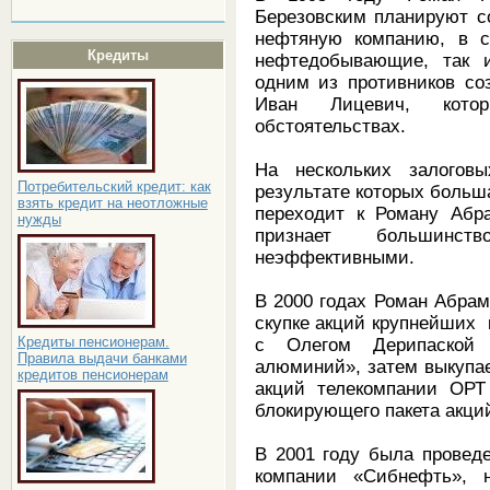
Березовским планируют с
нефтяную компанию, в с
Кредиты
нефтедобывающие, так 
одним из противников со
Иван Лицевич, кото
обстоятельствах.
На нескольких залоговы
Потребительский кредит: как
результате которых больш
взять кредит на неотложные
переходит к Роману Абра
нужды
признает большинс
неэффективными.
В 2000 годах Роман Абрам
скупке акций крупнейших 
Кредиты пенсионерам.
с Олегом Дерипаской 
Правила выдачи банками
алюминий», затем выкупае
кредитов пенсионерам
акций телекомпании ОРТ
блокирующего пакета акци
В 2001 году была провед
компании «Сибнефть», 