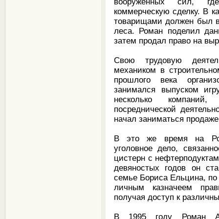
вооруженных сил, гд
коммерческую сделку. В к
товарищами должен был в
леса. Роман поделил дан
затем продал право на в
Свою трудовую деятел
механиком в строительно
прошлого века организ
занимался выпуском игр
несколько компаний,
посреднической деятельн
начал заниматься продаж
В это же время на Ро
уголовное дело, связанн
цистерн с нефтерподуктам
девяностых годов он ст
семье Бориса Ельцина, по
личным казначеем прав
получая доступ к различ
В 1995 году Роман А