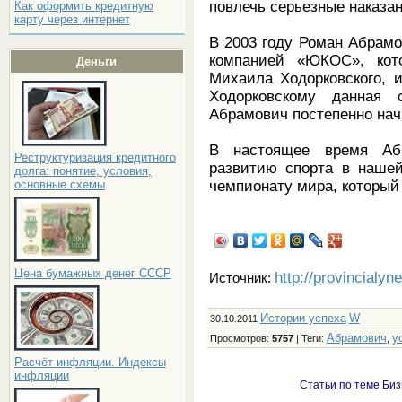
повлечь серьезные наказ
Как оформить кредитную
карту через интернет
В 2003 году Роман Абрам
компанией «ЮКОС», кот
Деньги
Михаила Ходорковского, 
Ходорковскому данная
Абрамович постепенно нач
В настоящее время Аб
Реструктуризация кредитного
развитию спорта в нашей
долга: понятие, условия,
чемпионату мира, который 
основные схемы
Цена бумажных денег СССР
http://provincialyn
Источник:
Истории успеха
W
30.10.2011
Абрамович
у
Просмотров
:
5757
|
Теги
:
,
Расчёт инфляции. Индексы
инфляции
Статьи по теме Биз