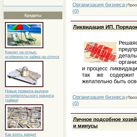
Организация бизнеса
| Прос
(0)
Кредиты
Ликвидация ИП. Порядок
Реша
предп
Кредит на отдых:
детал
особенности займа на отпуск
органи
и процесс ликвидаци
так же содержит
желательно быть ос
Новые правила выдачи
потребительского кредита
Организация бизнеса
| Прос
(займа)
(0)
Личное подсобное хозяй
и минусы
Как взять кредит