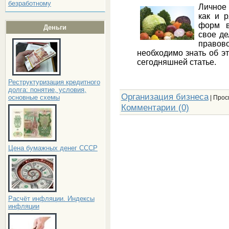
безработному
Личное 
как и р
форм в
Деньги
свое де
правов
необходимо знать об э
сегодняшней статье.
Реструктуризация кредитного
долга: понятие, условия,
Организация бизнеса
основные схемы
| Прос
Комментарии (0)
Цена бумажных денег СССР
Расчёт инфляции. Индексы
инфляции