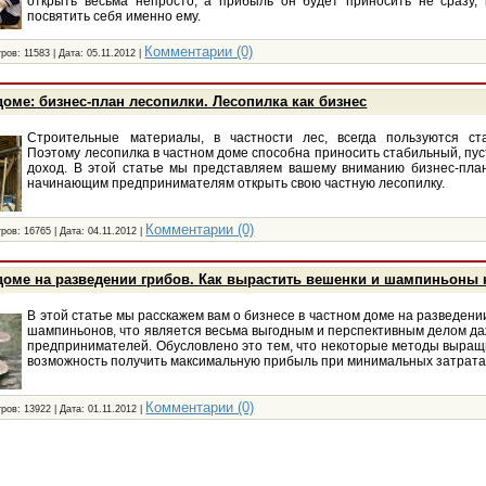
открыть весьма непросто, а прибыль он будет приносить не сразу,
посвятить себя именно ему.
Комментарии (0)
ров: 11583 | Дата:
05.11.2012
|
доме: бизнес-план лесопилки. Лесопилка как бизнес
Строительные материалы, в частности лес, всегда пользуются ст
Поэтому лесопилка в частном доме способна приносить стабильный, пу
доход. В этой статье мы представляем вашему вниманию бизнес-пла
начинающим предпринимателям открыть свою частную лесопилку.
Комментарии (0)
ров: 16765 | Дата:
04.11.2012
|
доме на разведении грибов. Как вырастить вешенки и шампиньоны 
В этой статье мы расскажем вам о бизнесе в частном доме на разведении
шампиньонов, что является весьма выгодным и перспективным делом д
предпринимателей. Обусловлено это тем, что некоторые методы выращ
возможность получить максимальную прибыль при минимальных затрата
Комментарии (0)
ров: 13922 | Дата:
01.11.2012
|