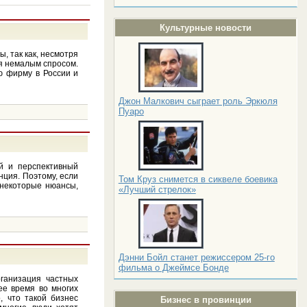
Культурные новости
, так как, несмотря
ся немалым спросом.
ю фирму в России и
Джон Малкович сыграет роль Эркюля
Пуаро
й и перспективный
нция. Поэтому, если
Том Круз снимется в сиквеле боевика
 некоторые нюансы,
«Лучший стрелок»
Дэнни Бойл станет режиссером 25-го
фильма о Джеймсе Бонде
ганизация частных
щее время во многих
, что такой бизнес
Бизнес в провинции