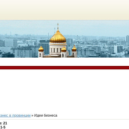
знес в провинции
» Идеи бизнеса
в
:
21
:
1-5