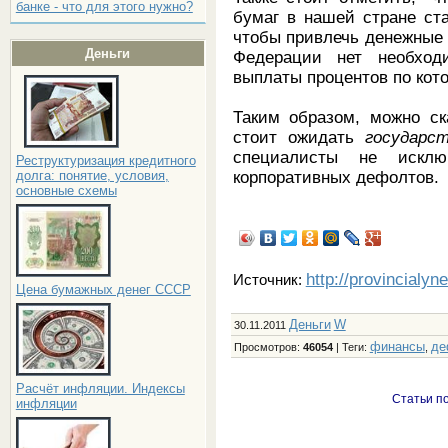
банке - что для этого нужно?
бумаг в нашей стране ст
чтобы привлечь денежные 
Деньги
Федерации нет необход
выплаты процентов по кот
Таким образом, можно ск
стоит ожидать
государс
специалисты не исклю
Реструктуризация кредитного
корпоративных дефолтов.
долга: понятие, условия,
основные схемы
http://provincialyn
Источник:
Цена бумажных денег СССР
Деньги
W
30.11.2011
финансы
де
Просмотров
:
46054
|
Теги
:
,
Расчёт инфляции. Индексы
Статьи по
инфляции