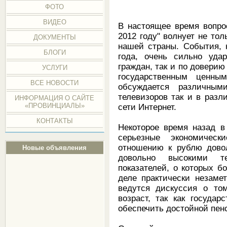
ФОТО
ВИДЕО
В настоящее время вопро
2012 году" волнует не тол
ДОКУМЕНТЫ
нашей страны. События, 
БЛОГИ
года, очень сильно уда
граждан, так и по доверию
УСЛУГИ
государственным ценн
ВСЕ НОВОСТИ
обсуждается различным
телевизоров так и в разл
ИНФОРМАЦИЯ О САЙТЕ
«ПРОВИНЦИАЛЫ»
сети Интернет.
КОНТАКТЫ
Некоторое время назад в
серьезные экономичес
отношению к рублю довол
Новые объявления
довольно высокими т
показателей, о которых б
деле практически незаме
ведутся дискуссия о то
возраст, так как госуда
обеспечить достойной пен