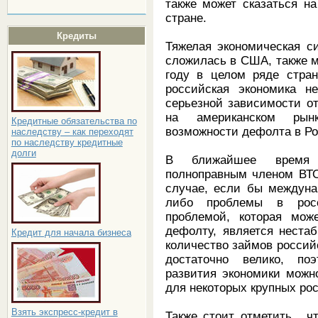
также может сказаться н
стране.
Кредиты
Тяжелая экономическая с
сложилась в США, также м
году в целом ряде стран
российская экономика н
серьезной зависимости о
на американском рын
Кредитные обязательства по
возможности дефолта в 
наследству – как переходят
по наследству кредитные
долги
В ближайшее время 
полноправным членом ВТО
случае, если бы междуна
либо проблемы в росс
проблемой, которая мож
дефолту, является неста
Кредит для начала бизнеса
количество займов россий
достаточно велико, по
развития экономики мож
для некоторых крупных ро
Взять экспресс-кредит в
Также стоит отметить, ч