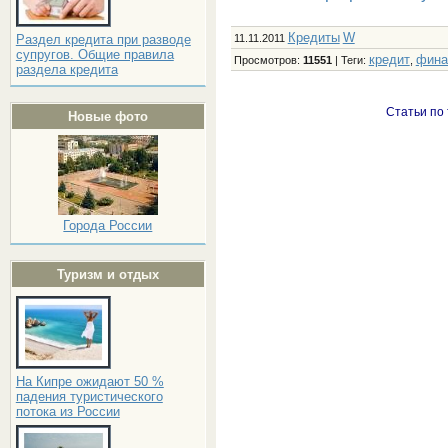
Кредиты
W
11.11.2011
Раздел кредита при разводе
супругов. Общие правила
кредит
фина
Просмотров
:
11551
|
Теги
:
,
раздела кредита
Статьи по
Новые фото
Города России
Туризм и отдых
На Кипре ожидают 50 %
падения туристического
потока из России