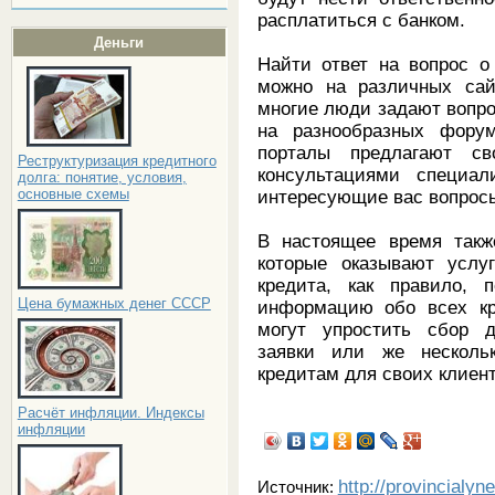
расплатиться с банком.
Деньги
Найти ответ на вопрос о
можно на различных сайт
многие люди задают вопро
на разнообразных форум
порталы предлагают св
Реструктуризация кредитного
консультациями специал
долга: понятие, условия,
основные схемы
интересующие вас вопрос
В настоящее время такж
которые оказывают услу
кредита, как правило, 
Цена бумажных денег СССР
информацию обо всех кр
могут упростить сбор д
заявки или же несколь
кредитам для своих клиен
Расчёт инфляции. Индексы
инфляции
http://provincialyn
Источник: