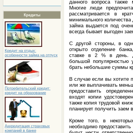
данного вопроса также 
Многие люди предпочитаю
рассматривается в кра
Кредиты
минимального количества 
займа выдается под очен
всегда бывает выгоден за
С другой стороны, в од
открыто отделение банка
Кредит на отдых:
ставке в 2 % в день. 
особенности займа на отпуск
большой популярностью у
брать небольшие суммы к
В случае если вы хотите 
или же выплачивать меньш
Потребительский кредит:
предоставить определен
кредит на образование
входят копии удостовере
также копия трудовой книж
планирует получить заем в
Кроме того, в некоторы
необходимо предоставить 
Аккредитация страховых
компаний в банке
будут нести ответственн