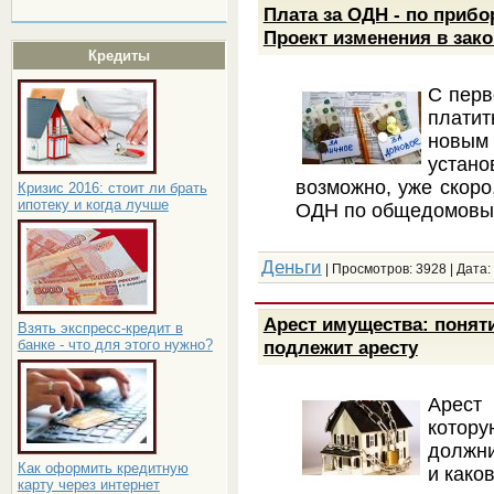
Плата за ОДН - по приб
Проект изменения в зак
Кредиты
С перв
плати
новым
устан
возможно, уже скоро
Кризис 2016: стоит ли брать
ипотеку и когда лучше
ОДН по общедомовым
Деньги
| Просмотров: 3928 | Дата:
Арест имущества: поняти
Взять экспресс-кредит в
подлежит аресту
банке - что для этого нужно?
Арест
котору
должни
Как оформить кредитную
и како
карту через интернет