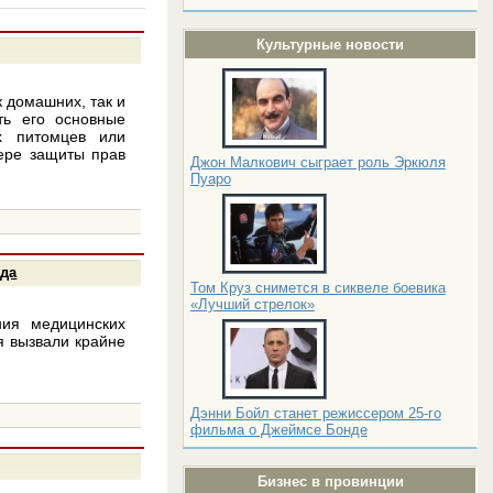
Культурные новости
к домашних, так и
ть его основные
х питомцев или
фере защиты прав
Джон Малкович сыграет роль Эркюля
Пуаро
ода
Том Круз снимется в сиквеле боевика
«Лучший стрелок»
ния медицинских
я вызвали крайне
Дэнни Бойл станет режиссером 25-го
фильма о Джеймсе Бонде
Бизнес в провинции