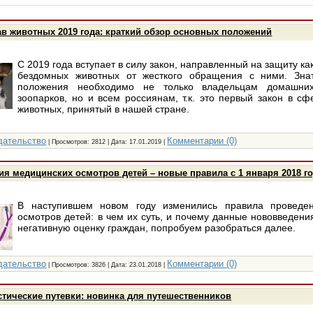
ав животных 2019 года: краткий обзор основных положений
С 2019 года вступает в силу закон, направленный на защиту ка
бездомных животных от жесткого обращения с ними. Зна
положения необходимо не только владельцам домашни
зоопарков, но и всем россиянам, т.к. это первый закон в с
животных, принятый в нашей стране.
дательство
Комментарии (0)
| Просмотров: 2812 | Дата:
17.01.2019
|
я медицинских осмотров детей – новые правила с 1 января 2018 г
В наступившем новом году изменились правила проведе
осмотров детей: в чем их суть, и почему данные нововведени
негативную оценку граждан, попробуем разобраться далее.
дательство
Комментарии (0)
| Просмотров: 3826 | Дата:
23.01.2018
|
тические путевки: новинка для путешественников