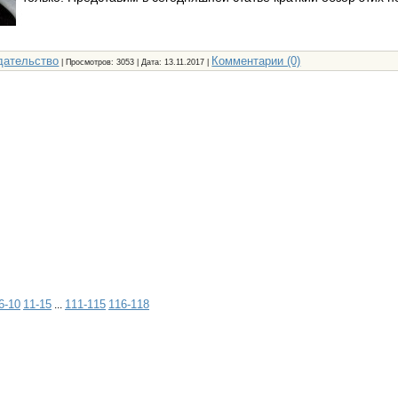
дательство
Комментарии (0)
| Просмотров: 3053 | Дата:
13.11.2017
|
6-10
11-15
111-115
116-118
...