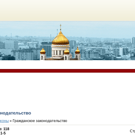
онодательство
аконы
» Гражданское законодательство
в
:
118
Ст
:
1-5