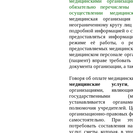
медицинскими организац
обязательно перечислены
осуществлении медицинс
медицинская организация
неограниченному кругу лиц 
подробной информацией о св
предоставляться информац
режиме её работы, о ре
предоставляемых медицински
медицинском персонале орга
(пациент) вправе требоват
документа организации, а та
Говоря об оплате медицински
медицинские услуги
,
организациями, являю
государственными (м
устанавливается орган
полномочия учредителей. Ц
организационно-правовых ф
самостоятельно. При эт
потребовать составления н
услуг, сметы, которая, в эт