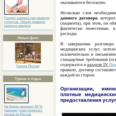
оказываются бесплатно.
Несколько слов необходи
данного договора
, которо
Раздел кредита при разводе
супругов. Общие правила
(пациента), при этом, он о
раздела кредита
фактически понесенные, 
расходы.
Новые фото
В завершении разгово
медицинских услуг, хотел
исключительно в письменно
стандартные требования (о
содержатся в
разделе IV
Пос
Города России
правило, договор составляе
каждой из сторон.
Туризм и отдых
Организации, име
платные медицински
предоставления услу
На Кипре ожидают 50 %
падения туристического
потока из России