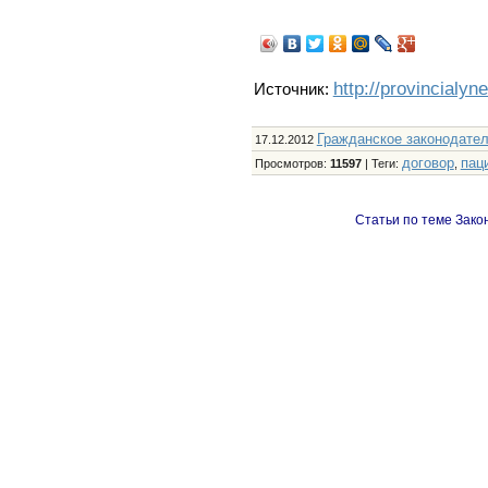
http://provincialyn
Источник:
Гражданское законодате
17.12.2012
договор
пац
Просмотров
:
11597
|
Теги
:
,
Статьи по теме Зако