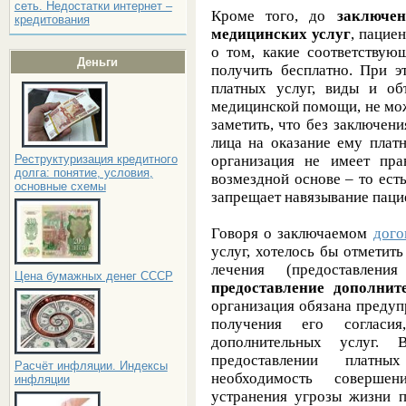
сеть. Недостатки интернет –
Кроме того, до
заключе
кредитования
медицинских услуг
, пацие
о том, какие соответству
Деньги
получить бесплатно. При э
платных услуг, виды и об
медицинской помощи, не мо
заметить, что без заключени
лица на оказание ему плат
организация не имеет пра
Реструктуризация кредитного
долга: понятие, условия,
возмездной основе – то ест
основные схемы
запрещает навязывание пацие
Говоря о заключаемом
дого
услуг, хотелось бы отметить
лечения (предоставлени
Цена бумажных денег СССР
предоставление дополни
организация обязана предуп
получения его согласия
дополнительных услуг. 
предоставлении платн
Расчёт инфляции. Индексы
необходимость соверше
инфляции
устранения угрозы жизни п