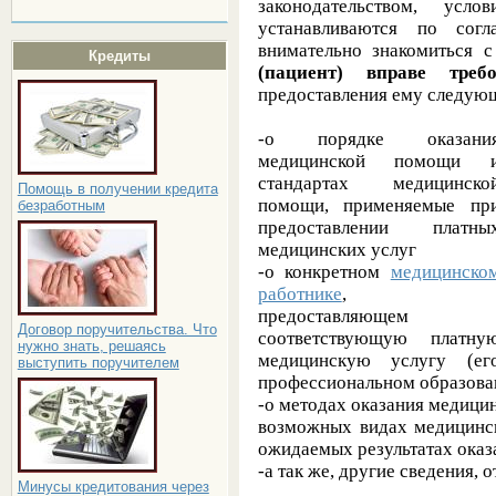
законодательством, усл
устанавливаются по согл
внимательно знакомиться 
Кредиты
(пациент) вправе треб
предоставления ему следую
-о порядке оказани
медицинской помощи 
стандартах медицинско
Помощь в получении кредита
помощи, применяемые пр
безработным
предоставлении платны
медицинских услуг
-о конкретном
медицинско
работнике
,
предоставляющем
Договор поручительства. Что
соответствующую платну
нужно знать, решаясь
медицинскую услугу (ег
выступить поручителем
профессиональном образова
-о методах оказания медици
возможных видах медицинск
ожидаемых результатах ока
-а так же, другие сведения, 
Минусы кредитования через