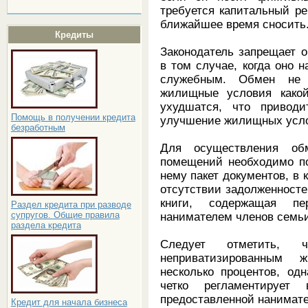
требуется капитальный ре
ближайшее время сносить
Кредиты
Законодатель запрещает 
в том случае, когда оно 
служебным. Обмен не 
жилищные условия какой
ухудшатся, что привод
Помощь в получении кредита
улучшение жилищных усл
безработным
Для осуществления об
помещений необходимо по
нему пакет документов, в 
отсутствии задолженносте
книги, содержащая п
Раздел кредита при разводе
супругов. Общие правила
нанимателем членов семьи
раздела кредита
Следует отметить,
неприватизированным 
несколько процентов, одн
четко регламентирует
предоставленной нанимате
Кредит для начала бизнеса