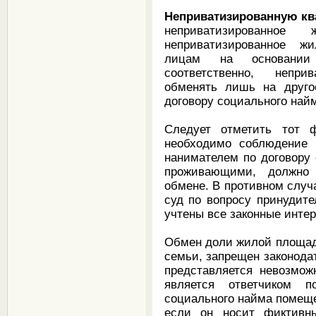
Неприватизированную кв
неприватизированно
неприватизированное ж
лицам на основании 
соответственно, непр
обменять лишь на друго
договору социального най
Следует отметить тот 
необходимо соблюдение 
нанимателем по договору
проживающими, должно
обмене. В противном случ
суд по вопросу принудите
учтены все законные инте
Обмен доли жилой площад
семьи, запрещен законода
представляется невозмож
является ответчиком 
социального найма помеще
если он носит фиктивн