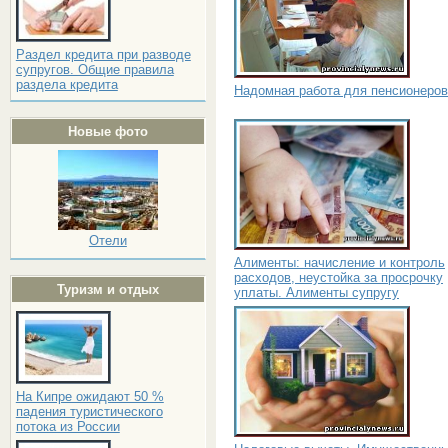
Раздел кредита при разводе
супругов. Общие правила
раздела кредита
Надомная работа для пенсионеров
Новые фото
Отели
Алименты: начисление и контроль
расходов, неустойка за просрочку
Туризм и отдых
уплаты. Алименты супругу
На Кипре ожидают 50 %
падения туристического
потока из России