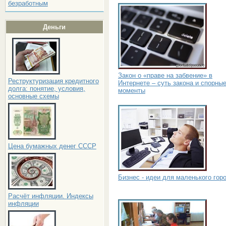
безработным
Деньги
Закон о «праве на забвение» в
Реструктуризация кредитного
Интернете – суть закона и спорны
долга: понятие, условия,
моменты
основные схемы
Цена бумажных денег СССР
Бизнес - идеи для маленького гор
Расчёт инфляции. Индексы
инфляции