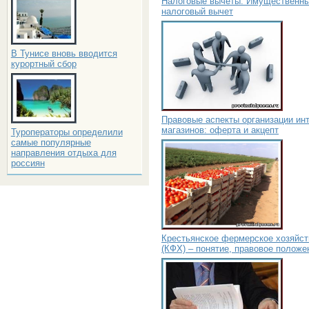
Налоговые вычеты. Имущественн
налоговый вычет
В Тунисе вновь вводится
курортный сбор
Правовые аспекты организации инт
магазинов: оферта и акцепт
Туроператоры определили
самые популярные
направления отдыха для
россиян
Крестьянское фермерское хозяйст
(КФХ) – понятие, правовое положе