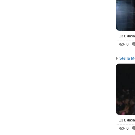
13 г. наз
0
Stella M
13 г. наз
0