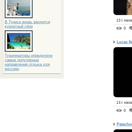
13 г. наз
В Тунисе вновь вводится
курортный сбор
0
Lucas N
Туроператоры определили
самые популярные
направления отдыха для
россиян
13 г. наз
0
Patacho