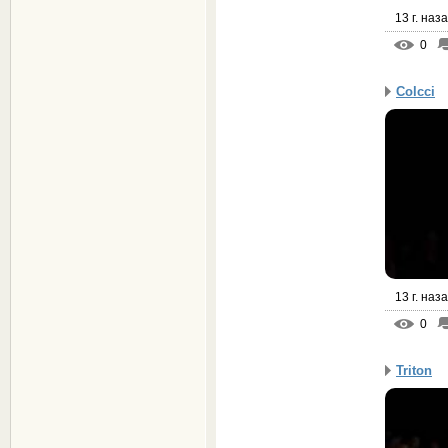
13 г. наз
0
Colcci
13 г. наз
0
Triton