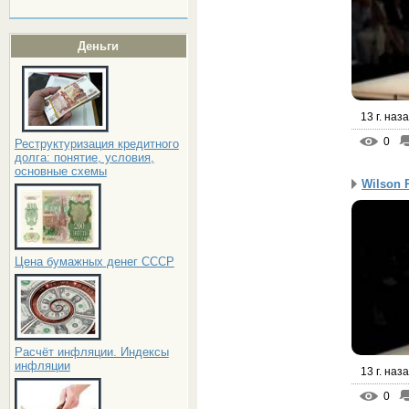
Деньги
13 г. наз
0
Реструктуризация кредитного
долга: понятие, условия,
основные схемы
Wilson R
Цена бумажных денег СССР
Расчёт инфляции. Индексы
инфляции
13 г. наз
0