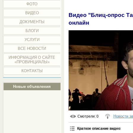
ФОТО
ВИДЕО
Видео "Блиц-опрос Та
онлайн
ДОКУМЕНТЫ
БЛОГИ
УСЛУГИ
ВСЕ НОВОСТИ
ИНФОРМАЦИЯ О САЙТЕ
«ПРОВИНЦИАЛЫ»
КОНТАКТЫ
Новые объявления
Новости з
Смотрели
: 0
Краткое описание видео
: