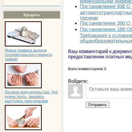
коммунальной инфрас
Постановление 938 О 
автомототранспортных
Кредиты
техники
Постановление 390 О
Постановление 189 О
Требования к условия
общеобразовательных
Новые правила выдачи
Ваш комментарий к докумен
потребительского кредита
предоставлении платных ме
(займа)
Всего комментариев
: 0
Войдите:
Договор поручительства. Что
нужно знать, решаясь
выступить поручителем
Отправить