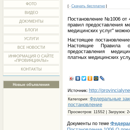
ФОТО
Скачать бесплатно
[ ·
]
ВИДЕО
Постановление №1006 от 4
ДОКУМЕНТЫ
правил предоставления м
медицинских усл
уг" можно
БЛОГИ
УСЛУГИ
Настоящее постановление 
Настоящие Правила о
ВСЕ НОВОСТИ
предоставления медици
ИНФОРМАЦИЯ О САЙТЕ
платных медицинских услу
«ПРОВИНЦИАЛЫ»
КОНТАКТЫ
Новые объявления
http://provincialyn
Источник:
Федеральные зак
Категория
:
постановление
Просмотров
: 11552 |
Загрузок
: 
Федера
Документы по теме
Постановление 1006 О пре