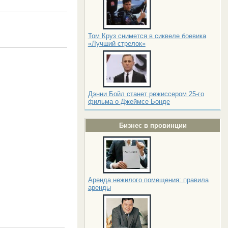
Том Круз снимется в сиквеле боевика
«Лучший стрелок»
Дэнни Бойл станет режиссером 25-го
фильма о Джеймсе Бонде
Бизнес в провинции
Аренда нежилого помещения: правила
аренды