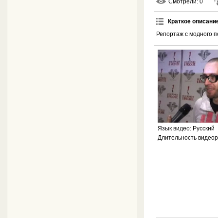
Смотрели
: 0
Краткое описани
Репортаж с модного п
Язык видео
: Русский
Длительность видео