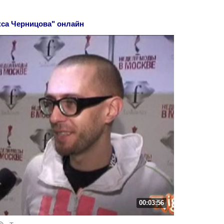
кса Черницова" онлайн
00:03:56