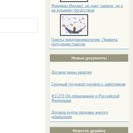
Фридман Михаил: не дает чаевые, но и
не козыряет богатством
Гранты предпринимателям. Правила
получения грантов
Новые документы
Договор мены квартир
Срочный трудовой договор с работником
ФЗ 273 Об образовании в Российской
Федерации
Договор купли продажи жилого
помещения
Новости дизайна