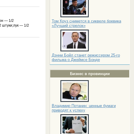
он — 1/2
Том Круз снимется в сиквеле боевика
2 штуки;лук — 1/2
«Лучший стрелок»
Дэнни Бойл станет режиссером 25-го
фильма о Джеймсе Бонде
Бизнес в провинции
Владимир Потанин: ценные бумаги
приводят к успеху