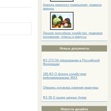
Аренда нежилого помещения: правила
аренды
Личное подсобное хозяйство: правовое
положение, плюсы и минусы
Новые документы
ФЗ 273 Об образовании в Российской
Федерации
185-ФЗ О фонде содействия
реформированию ЖКХ
Образец договора дарения квартиры
ФЗ 39 О рынке ценных бумаг
Новости дизайна