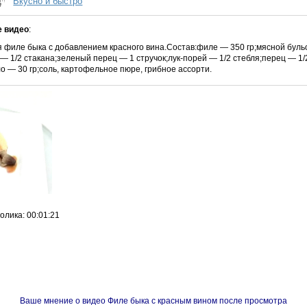
Вкусно и быстро
е видео
:
 филе быка с добавлением красного вина.Состав:филе — 350 гр;мясной буль
 — 1/2 стакана;зеленый перец — 1 стручок;лук-порей — 1/2 стебля;перец — 1/
о — 30 гр;соль, картофельное пюре, грибное ассорти.
ролика
: 00:01:21
Ваше мнение о видео Филе быка с красным вином после просмотра