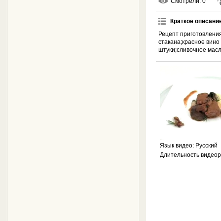
Смотрели
: 0
Краткое описани
Рецепт приготовления
стакана;красное вино
штуки;сливочное масл
Язык видео
: Русский
Длительность видео