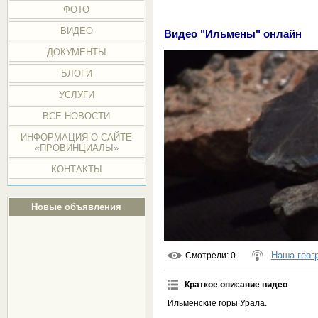
ФОТО
ВИДЕО
Видео "Ильмены" онлайн
ДОКУМЕНТЫ
БЛОГИ
УСЛУГИ
ВСЕ НОВОСТИ
ИНФОРМАЦИЯ О САЙТЕ
«ПРОВИНЦИАЛЫ»
КОНТАКТЫ
Новые объявления
Наша геог
Смотрели
: 0
Краткое описание видео
:
Ильменские горы Урала.