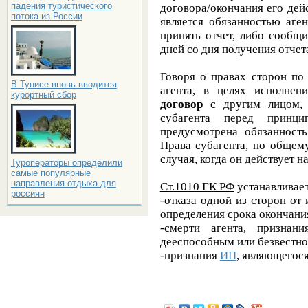
падения туристического
договора/окончания его дей
потока из России
является обязанностью аге
принять отчет, либо сообщ
дней со дня получения отчет
Говоря о правах сторон по
В Тунисе вновь вводится
агента, в целях исполнен
курортный сбор
договор
с другим лицом, о
субагента перед прин
предусмотрена обязанность
Права субагента, по общем
случая, когда он действует н
Туроператоры определили
самые популярные
направления отдыха для
Ст.1010 ГК РФ
устанавливае
россиян
-отказа одной из сторон от
определения срока окончани
-смерти агента, признан
дееспособным или безвестн
-признания
ИП
, являющегос