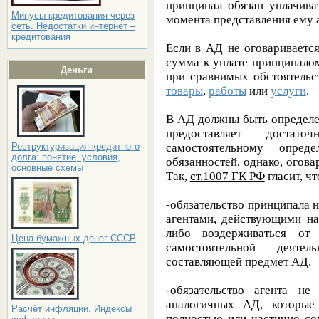
принципал обязан уплачива
Минусы кредитования через
момента представления ему 
сеть. Недостатки интернет –
кредитования
Если в АД не оговаривается
сумма к уплате принципалом
Деньги
при сравнимых обстоятельс
товары
,
работы
или
услуги
.
В АД должны быть определ
предоставляет доста
самостоятельному опре
Реструктуризация кредитного
долга: понятие, условия,
обязанностей, однако, огова
основные схемы
Так,
ст.1007 ГК РФ
гласит, ч
-обязательство принципала 
агентами, действующими на
либо воздерживаться от 
Цена бумажных денег СССР
самостоятельной деятель
составляющей предмет АД.
-обязательство агента н
аналогичных АД, которые
Расчёт инфляции. Индексы
полностью или частично со