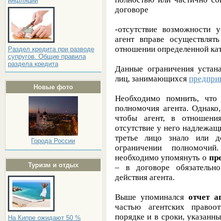
инфляции
договоре
-отсутствие возможности у
агент вправе осуществлят
отношении определенной кат
Раздел кредита при разводе
супругов. Общие правила
раздела кредита
Данные ограничения устан
лиц, занимающихся
предпри
Новые фото
Необходимо помнить, что
полномочия агента. Однако,
чтобы агент, в отношени
отсутствие у него надлежащ
третье лицо знало или 
Города России
ограничении полномочий
необходимо упомянуть о
пр
Туризм и отдых
– в договоре обязательн
действия агента.
Выше упоминался
отчет а
частью агентских правоо
порядке и в сроки, указанн
На Кипре ожидают 50 %