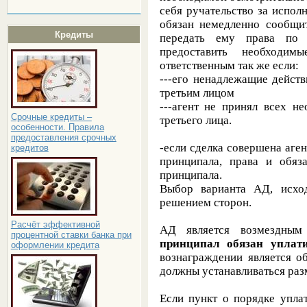
себя ручательство за испол
обязан немедленно сообщит
Кредиты
передать ему права по т
предоставить необходимы
ответственным так же если:
---его ненадлежащие дейст
третьим лицом
---агент не принял всех н
Срочные кредиты –
третьего лица.
особенности. Правила
предоставления срочных
-если сделка совершена аген
кредитов
принципала, права и обяз
принципала.
Выбор варианта АД, исход
решением сторон.
Расчёт эффективной
АД является возмездным 
процентной ставки банка при
принципал обязан уплати
оформлении кредита
вознаграждении является о
должны устанавливаться раз
Если пункт о порядке уплат