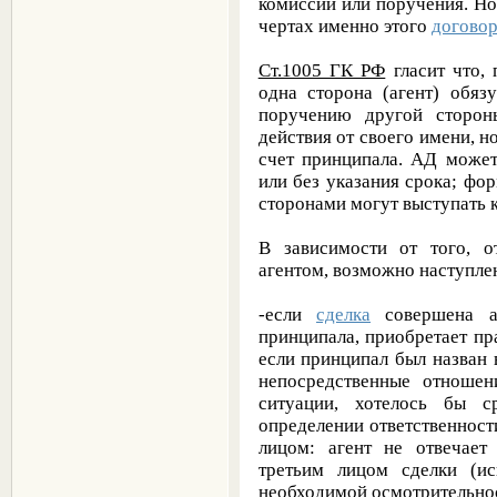
комиссии или поручения. Н
чертах именно этого
догово
Ст.1005 ГК РФ
гласит что,
одна сторона (агент) обяз
поручению другой сторон
действия от своего имени, но
счет принципала. АД может
или без указания срока; фо
сторонами могут выступать 
В зависимости от того, о
агентом, возможно наступлен
-если
сделка
совершена а
принципала, приобретает пр
если принципал был назван 
непосредственные отноше
ситуации, хотелось бы с
определении ответственност
лицом: агент не отвечает
третьим лицом сделки (и
необходимой осмотрительнос