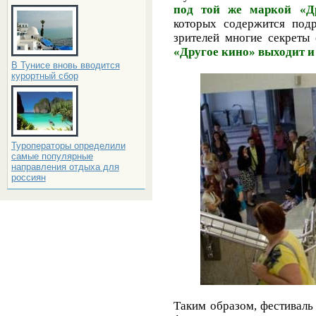
под той же маркой «Д
которых содержится под
зрителей многие секреты 
«Другое кино» выходит и
В Тунисе вновь вводится
курортный сбор
Туроператоры определили
самые популярные
направления отдыха для
россиян
Таким образом, фестиваль