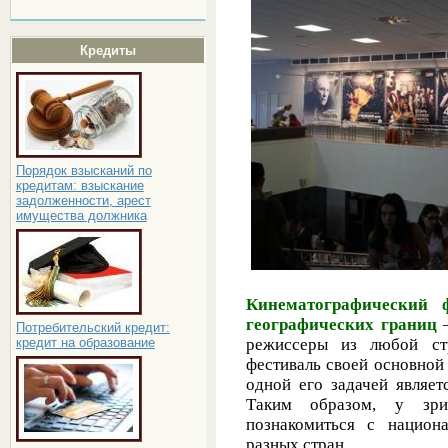
Кредиты
Порядок взысканий по
кредитам: взыскание
задолженности, арест
имущества должника
Кинематографический 
географических границ
–
Потребительский кредит:
кредит на образование
режиссеры из любой ст
фестиваль своей основной
одной его задачей являе
Таким образом, у зрит
познакомиться с национ
разных стран.