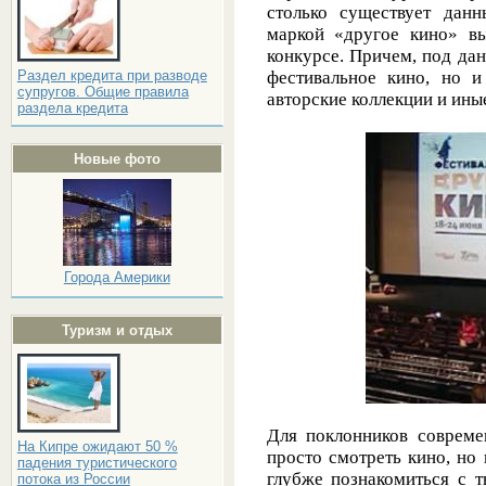
столько существует данн
маркой «другое кино» вы
конкурсе. Причем, под да
Раздел кредита при разводе
фестивальное кино, но 
супругов. Общие правила
авторские коллекции и ины
раздела кредита
Новые фото
Города Америки
Туризм и отдых
Для поклонников совреме
На Кипре ожидают 50 %
просто смотреть кино, но
падения туристического
глубже познакомиться с т
потока из России