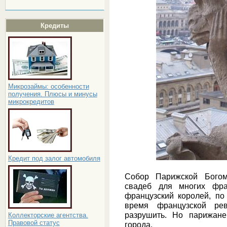
Кредиты
Микрозаймы: особенности
получения. Плюсы и минусы
микрокредитов
Кредит под залог автомобиля
Собор Парижской Богом
свадеб для многих фра
французский королей, по
время французской рев
разрушить. Но парижане
Коллекторские агентства.
Правовой статус
города.