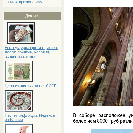
коллекторских фирм
Деньги
Реструктуризация кредитного
долга: понятие, условия,
основные схемы
Цена бумажных денег СССР
В соборе расположен ун
Расчёт инфляции. Индексы
инфляции
более чем 8000 труб разли