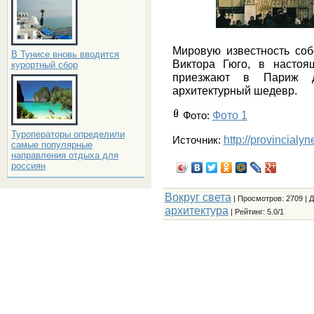
Мировую известность соб
В Тунисе вновь вводится
Виктора Гюго, в насто
курортный сбор
приезжают в Париж д
архитектурный шедевр.
Фото 1
Фото
:
Туроператоры определили
http://provincialy
Источник:
самые популярные
направления отдыха для
россиян
Вокруг света
|
Просмотров
: 2709 |
Д
архитектура
|
Рейтинг
:
5.0
/
1