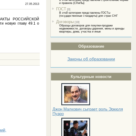
В этой категории представлены строительные нормы
и правила (СНиПы)
27.05.2013
ГОСТ
[0]
В этой категории представлены ГОСТы
(государственные стандарты) для стран СНГ
 АКТЫ РОССИЙСКОЙ
Договоры
[19]
и новую главу 49.1 о
Образцы договоров для покупки-продажи
недвижимости, договоры дарения, мены и аренды
квартиры, дома, участка и иные
Образование
Законы об образовании
Культурные новости
Джон Малкович сыграет роль Эркюля
Пуаро
ний,