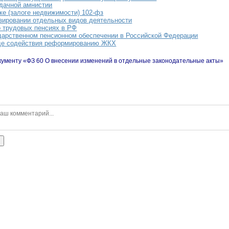
 дачной амнистии
ке (залоге недвижимости) 102-фз
зировании отдельных видов деятельности
о трудовых пенсиях в РФ
дарственном пенсионном обеспечении в Российской Федерации
де содействия реформированию ЖКХ
кументу «ФЗ 60 О внесении изменений в отдельные законодательные акты»
ь