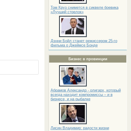
Том Круз снимется в сиквеле боевика
«Лучший стрелок»
Дэнни Бойл станет режиссером 25-го
фильма о Джеймсе Бонде
Бизнес в провинции
Абрамов Александр - олигарх, который
всегда находит компромиссы – и в
бизнесе, и на рыбалке
Лисин Владимир: радости жизни