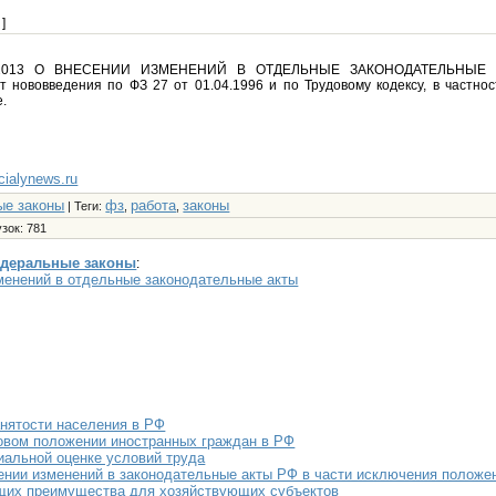
]
.2013 О ВНЕСЕНИИ ИЗМЕНЕНИЙ В ОТДЕЛЬНЫЕ ЗАКОНОДАТЕЛЬНЫЕ
нововведения по ФЗ 27 от 01.04.1996 и по Трудовому кодексу, в частност
.
ncialynews.ru
ые законы
фз
работа
законы
|
Теги
:
,
,
узок
: 781
деральные законы
:
менений в отдельные законодательные акты
анятости населения в РФ
овом положении иностранных граждан в РФ
иальной оценке условий труда
ении изменений в законодательные акты РФ в части исключения положе
щих преимущества для хозяйствующих субъектов