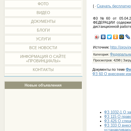
ФОТО
Скачать бесплатно
[ ·
ВИДЕО
ФЗ №60 от 05.04
ДОКУМЕНТЫ
ФЕДЕРАЦИИ содержит 
дистанционной работе
БЛОГИ
УСЛУГИ
http://provi
Источник:
ВСЕ НОВОСТИ
Федеральн
Категория
:
ИНФОРМАЦИЯ О САЙТЕ
Просмотров
: 4298 |
Загр
«ПРОВИНЦИАЛЫ»
Фе
Документы по теме
КОНТАКТЫ
ФЗ 60 О внесении из
Новые объявления
ФЗ 1032-1 О з
ФЗ 115 О прав
ФЗ 426 О спец
ФЗ 333 О внес
устанавливаю