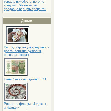
товара, приобретенного по
кредиту. Обязанность
продавца вернуть проценты
Деньги
Реструктуризация кредитного
долга: понятие, условия,
основные схемы
Цена бумажных денег СССР
Расчёт инфляции. Индексы
инфляции