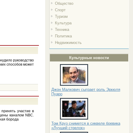
Общество
Спорт
Туризм
Культура
Техника
Политика
Недвижимость
Культурные новости
ынудило руководство
ких способов может
Джон Малкович сыграет роль Эркюля
Пуаро
 принять участие в
ущены каналом NBC.
ная борода
Том Круз снимется в сиквеле боевика
«Лучший стрелок»