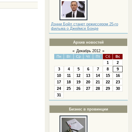
Дэнни Бойл станет режиссером 25-го
фильма о Джеймсе Бонде
Архив новостей
«
Декабрь 2012
»
Пн
Вт
Ср
Чт
Пт
Сб
Вс
1
2
3
4
5
6
7
8
9
10
11
12
13
14
15
16
17
18
19
20
21
22
23
24
25
26
27
28
29
30
31
Бизнес в провинции