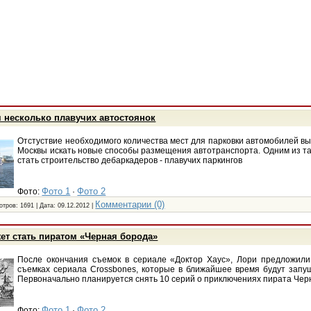
 несколько плавучих автостоянок
Отстуствие необходимого количества мест для парковки автомобилей в
Москвы искать новые способы размещения автотранспорта. Одним из та
стать строительство дебаркадеров - плавучих паркингов
Фото 1
Фото 2
Фото:
·
Комментарии (0)
отров: 1691 | Дата:
09.12.2012
|
ет стать пиратом «Черная борода»
После окончания съемок в сериале «Доктор Хаус», Лори предложили
съемках сериала Crossbones, которые в ближайшее время будут зап
Первоначально планируется снять 10 серий о приключениях пирата Чер
Фото 1
Фото 2
Фото:
·