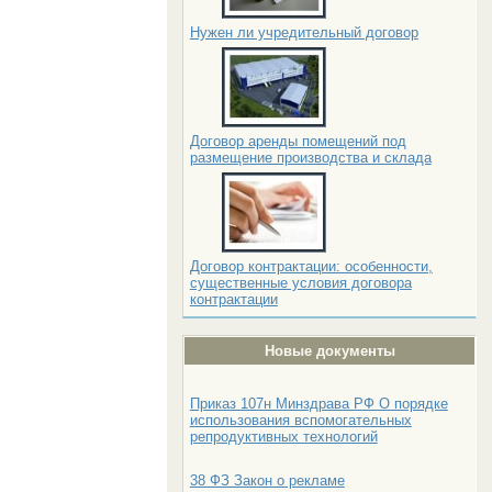
Нужен ли учредительный договор
Договор аренды помещений под
размещение производства и склада
Договор контрактации: особенности,
существенные условия договора
контрактации
Новые документы
Приказ 107н Минздрава РФ О порядке
использования вспомогательных
репродуктивных технологий
38 ФЗ Закон о рекламе