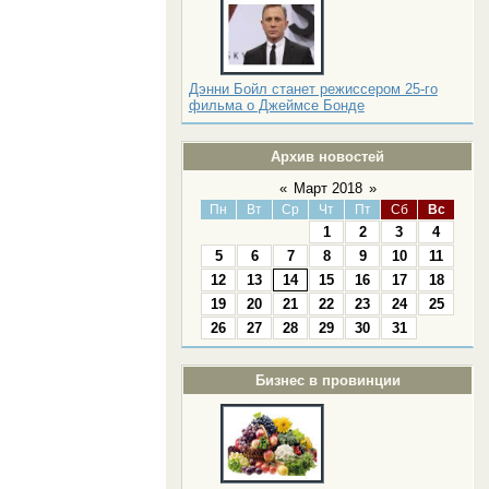
Дэнни Бойл станет режиссером 25-го
фильма о Джеймсе Бонде
Архив новостей
«
Март 2018
»
Пн
Вт
Ср
Чт
Пт
Сб
Вс
1
2
3
4
5
6
7
8
9
10
11
12
13
14
15
16
17
18
19
20
21
22
23
24
25
26
27
28
29
30
31
Бизнес в провинции