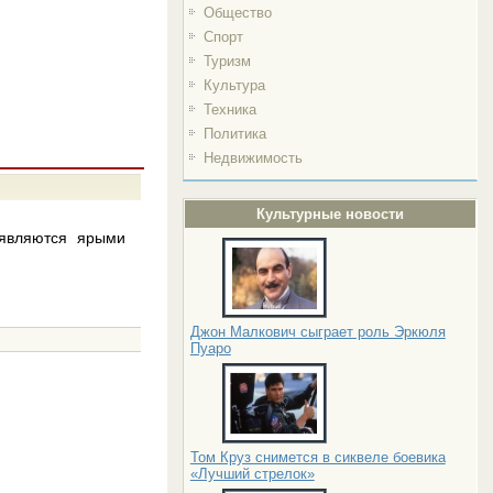
Общество
Спорт
Туризм
Культура
Техника
Политика
Недвижимость
Культурные новости
являются ярыми
Джон Малкович сыграет роль Эркюля
Пуаро
Том Круз снимется в сиквеле боевика
«Лучший стрелок»