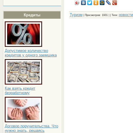
Туризм
новости
Кредиты
|
Просмотров
: 1931 | |
Теги
:
Допустимое количество
кредитов у одного заемщика
Как взять кредит
безработному
Договор поручительства. Что
нужно знать, решаясь