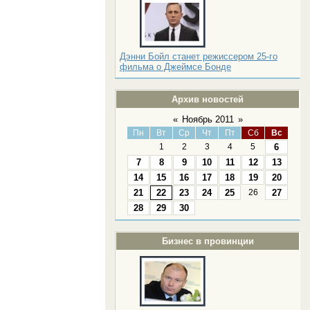
Дэнни Бойл станет режиссером 25-го
фильма о Джеймсе Бонде
Архив новостей
«
Ноябрь 2011
»
Пн
Вт
Ср
Чт
Пт
Сб
Вс
1
2
3
4
5
6
7
8
9
10
11
12
13
14
15
16
17
18
19
20
21
22
23
24
25
26
27
28
29
30
Бизнес в провинции