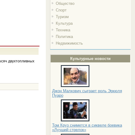
Общество
Спорт
Туризм
Культура
Техника
Политика
Недвижимость
Культурные новости
ысяч двухтопливных
Джон Малкович сыграет роль Эркюля
Пуаро
Том Круз снимется в сиквеле боевика
«Лучший стрелок»