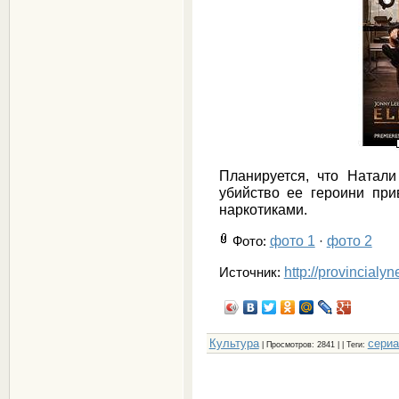
Планируется, что Натали
убийство ее героини пр
наркотиками.
фото 1
фото 2
Фото
:
·
http://provincialy
Источник:
Культура
сери
|
Просмотров
: 2841 | |
Теги
: