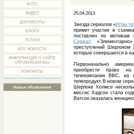
ФОТО
ВИДЕО
25.04.2013
ДОКУМЕНТЫ
Звезда сериалов «
Игры пр
примет участие в съемк
БЛОГИ
поставлен по мотивам п
УСЛУГИ
Сериал
«Элементарно» 
преступлений Шерлоком 
ВСЕ НОВОСТИ
которые совершаются в на
ИНФОРМАЦИЯ О САЙТЕ
«ПРОВИНЦИАЛЫ»
Первоначально америка
приобрести право на
КОНТАКТЫ
телекомпании BBC, но 
телепродукт. В новом сери
Шерлоке Холмсе несколь
Новые объявления
миссис Хадсон стала сод
Ватсон оказалась женщино