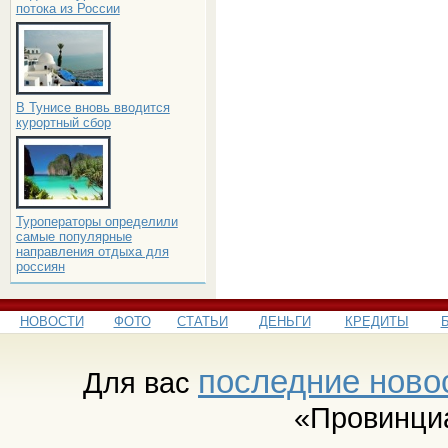
потока из России
В Тунисе вновь вводится
курортный сбор
Туроператоры определили
самые популярные
направления отдыха для
россиян
НОВОСТИ
ФОТО
СТАТЬИ
ДЕНЬГИ
КРЕДИТЫ
последние ново
Для вас
«Провинци