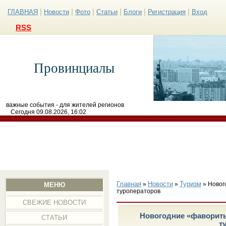
|
|
|
|
|
|
ГЛАВНАЯ
Новости
Фото
Статьи
Блоги
Регистрация
Вход
RSS
Провинциалы
важные события - для жителей регионов
Сегодня 09.08.2026, 16:02
Главная
Новости
Туризм
»
»
» Новог
МЕНЮ
туроператоров
СВЕЖИЕ НОВОСТИ
Новогодние «фавориты
СТАТЬИ
т