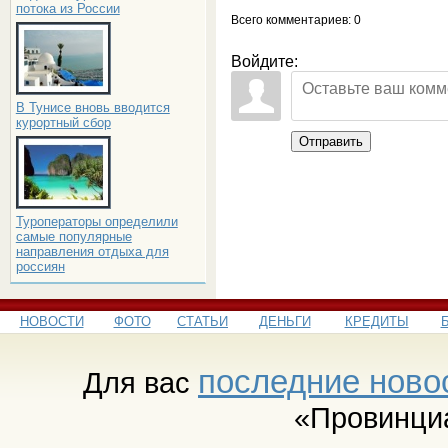
потока из России
Всего комментариев
: 0
Войдите:
В Тунисе вновь вводится
курортный сбор
Отправить
Туроператоры определили
самые популярные
направления отдыха для
россиян
НОВОСТИ
ФОТО
СТАТЬИ
ДЕНЬГИ
КРЕДИТЫ
последние ново
Для вас
«Провинци