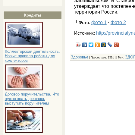
Забайкальском и Ставро
утверждает, что постепенн
территории России.
Кредиты
фото 1
фото 2
Фото
:
·
http://provincialy
Источник:
Коллекторская деятельность.
Новые правила работы для
Здоровье
ЗДО
|
Просмотров
: 1591 | |
Теги
:
коллекторов
Договор поручительства. Что
нужно знать, решаясь
выступить поручителем