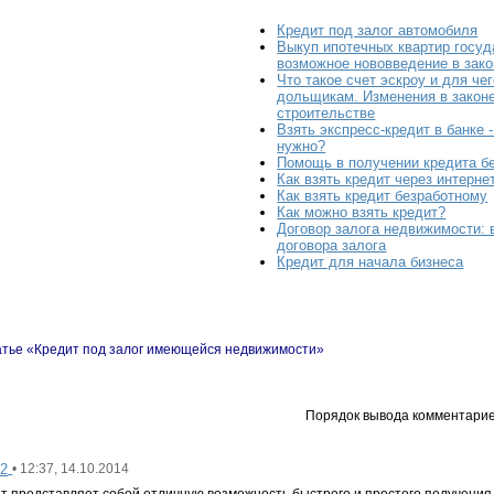
Кредит под залог автомобиля
Выкуп ипотечных квартир госуд
возможное нововведение в зако
Что такое счет эскроу и для че
дольщикам. Изменения в закон
строительстве
Взять экспресс-кредит в банке -
нужно?
Помощь в получении кредита б
Как взять кредит через интерне
Как взять кредит безработному
Как можно взять кредит?
Договор залога недвижимости:
договора залога
Кредит для начала бизнеса
атье «Кредит под залог имеющейся недвижимости»
Порядок вывода комментарие
32
• 12:37, 14.10.2014
ит представляет собой отличную возможность быстрого и простого получения