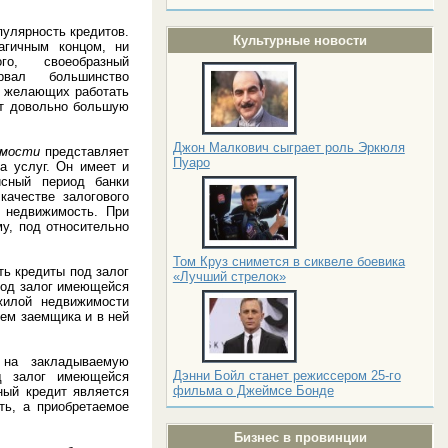
пулярность кредитов.
Культурные новости
агичным концом, ни
о, своеобразный
рвал большинство
, желающих работать
ает довольно большую
Джон Малкович сыграет роль Эркюля
имости
представляет
Пуаро
а услуг. Он имеет и
исный период банки
качестве залогового
 недвижимость. При
у, под относительно
Том Круз снимется в сиквеле боевика
ть кредиты под залог
«Лучший стрелок»
под залог имеющейся
жилой недвижимости
ьем заемщика и в ней
 на закладываемую
Дэнни Бойл станет режиссером 25-го
д залог имеющейся
фильма о Джеймсе Бонде
ный кредит является
ть, а приобретаемое
Бизнес в провинции