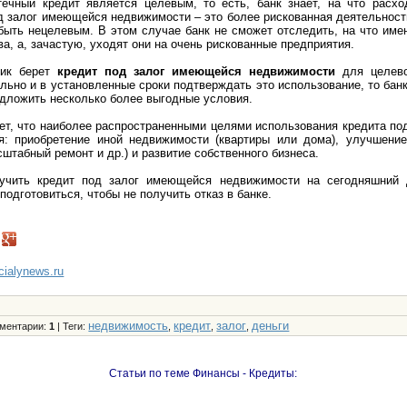
течный кредит является целевым, то есть, банк знает, на что расхо
д залог имеющейся недвижимости – это более рискованная деятельность
быть нецелевым. В этом случае банк не сможет отследить, на что им
а, а, зачастую, уходят они на очень рискованные предприятия.
щик берет
кредит под залог имеющейся недвижимости
для целево
льно и в установленные сроки подтверждать это использование, то бан
едложить несколько более выгодные условия.
ет, что наиболее распространенными целями использования кредита п
я: приобретение иной недвижимости (квартиры или дома), улучшени
сштабный ремонт и др.) и развитие собственного бизнеса.
лучить кредит под залог имеющейся недвижимости на сегодняшний 
подготовиться, чтобы не получить отказ в банке.
ncialynews.ru
недвижимость
кредит
залог
деньги
ментарии
:
1
|
Теги
:
,
,
,
Статьи по теме Финансы - Кредиты: