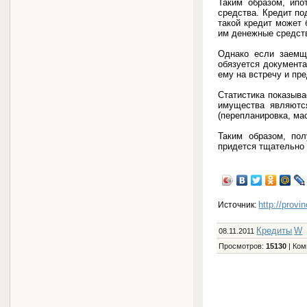
Таким образом, ипо
средства. Кредит по
такой кредит может 
им денежные средств
Однако если заем
обязуется документа
ему на встречу и пр
Статистика показыва
имущества являютс
(перепланировка, ма
Таким образом, по
придется тщательно 
http://provi
Источник:
Кредиты
W
08.11.2011
Просмотров
:
15130
|
Ком