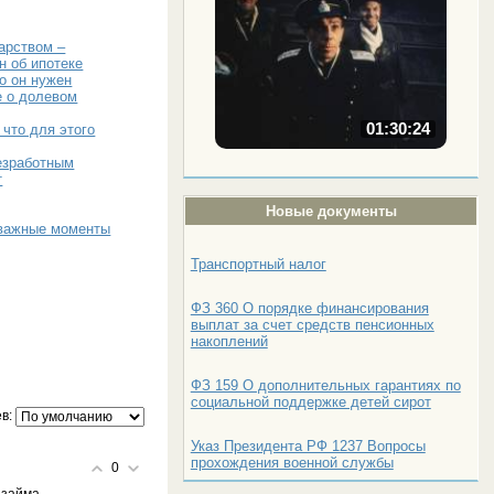
арством –
н об ипотеке
го он нужен
е о долевом
01:30:24
 что для этого
езработным
т
Новые документы
 важные моменты
Транспортный налог
ФЗ 360 О порядке финансирования
выплат за счет средств пенсионных
накоплений
ФЗ 159 О дополнительных гарантиях по
социальной поддержке детей сирот
в:
Указ Президента РФ 1237 Вопросы
прохождения военной службы
0
 займа.