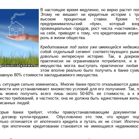
В настоящее время медленно, но верно растет по
Этому не мешают ни кредитные истории с тр
высокие процентные ставки. Кроме тог
предпринимательский «бум», который взо
провинциальных городов, рост числа «частников»
на себя, приводят к тому, что кредитование игр
роль в жизни общества.
Кредитование под залог уже имеющейся недвиж
собой отдельный сегмент соответствующего рынк
довольно интересную историю. Так, в докриз
практически не ограничивали потребителя, и в 
имущества могла выступать практически любая
этом вполне реально было получить в банке сумм
 равную 80% стоимости закладываемого имущества.
 ситуация сильно изменилась. Многие банки просто отказываются дава
ости или устанавливают множество условий для его получения. Так, 
рь можно получить всего лишь около 50-60% ее стоимости, а к 
ство требований, в частности, она не должна быть единственным жил
писанных людей.
торые банки требует, чтобы правоустанавливающим документом
 договор купли-продажи. Обусловлено это тем, что кредит по
лько отличается от ипотечного кредита и путать их не стоит. Ипотеч
 при ипотечном кредитовании становится не имеющаяся недвижимос