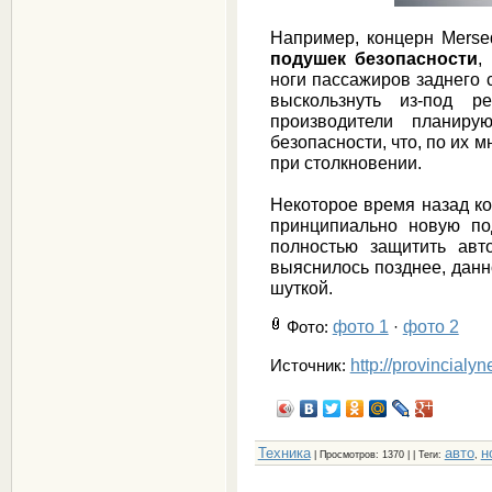
Например, концерн Merse
подушек безопасности
,
ноги пассажиров заднего 
выскользнуть из-под р
производители планир
безопасности, что, по их 
при столкновении.
Некоторое время назад ко
принципиально новую по
полностью защитить авт
выяснилось позднее, дан
шуткой.
фото 1
фото 2
Фото
:
·
http://provincialy
Источник:
Техника
авто
н
|
Просмотров
: 1370 | |
Теги
:
,