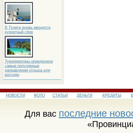
В Тунисе вновь вводится
курортный сбор
Туроператоры определили
самые популярные
направления отдыха для
россиян
НОВОСТИ
ФОТО
СТАТЬИ
ДЕНЬГИ
КРЕДИТЫ
последние ново
Для вас
«Провинци