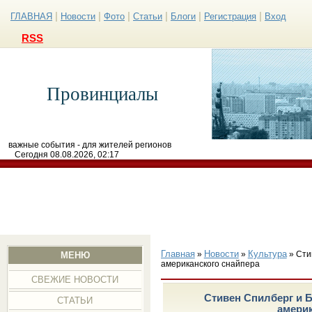
|
|
|
|
|
|
ГЛАВНАЯ
Новости
Фото
Статьи
Блоги
Регистрация
Вход
RSS
Провинциалы
важные события - для жителей регионов
Сегодня 08.08.2026, 02:17
Главная
Новости
Культура
»
»
» Сти
МЕНЮ
американского снайпера
СВЕЖИЕ НОВОСТИ
Стивен Спилберг и 
СТАТЬИ
америк