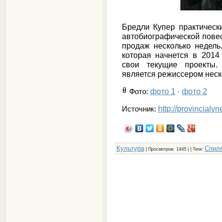
Бредли Купер практическ
автобиографической повес
продаж несколько недел
которая начнется в 2014
свои текущие проекты.
является режиссером нес
фото 1
фото 2
Фото
:
·
http://provincialy
Источник:
Культура
Спил
|
Просмотров
: 1445 | |
Теги
: