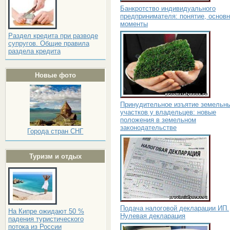
Банкротство индивидуального
предпринимателя: понятие, основ
моменты
Раздел кредита при разводе
супругов. Общие правила
раздела кредита
Новые фото
Принудительное изъятие земельн
участков у владельцев: новые
положения в земельном
законодательстве
Города стран СНГ
Туризм и отдых
Подача налоговой декларации ИП.
На Кипре ожидают 50 %
Нулевая декларация
падения туристического
потока из России