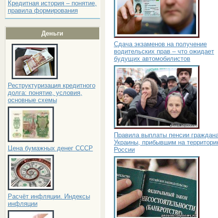
Кредитная история – понятие,
правила формирования
Деньги
Сдача экзаменов на получение
водительских прав – что ожидает
будущих автомобилистов
Реструктуризация кредитного
долга: понятие, условия,
основные схемы
Правила выплаты пенсии граждан
Украины, прибывшим на территор
Цена бумажных денег СССР
России
Расчёт инфляции. Индексы
инфляции